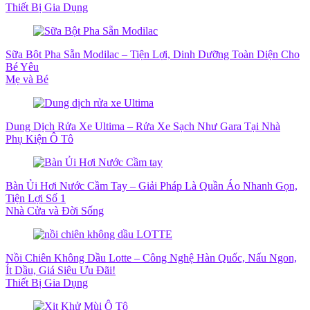
Thiết Bị Gia Dụng
Sữa Bột Pha Sẵn Modilac – Tiện Lợi, Dinh Dưỡng Toàn Diện Cho
Bé Yêu
Mẹ và Bé
Dung Dịch Rửa Xe Ultima – Rửa Xe Sạch Như Gara Tại Nhà
Phụ Kiện Ô Tô
Bàn Ủi Hơi Nước Cầm Tay – Giải Pháp Là Quần Áo Nhanh Gọn,
Tiện Lợi Số 1
Nhà Cửa và Đời Sống
Nồi Chiên Không Dầu Lotte – Công Nghệ Hàn Quốc, Nấu Ngon,
Ít Dầu, Giá Siêu Ưu Đãi!
Thiết Bị Gia Dụng