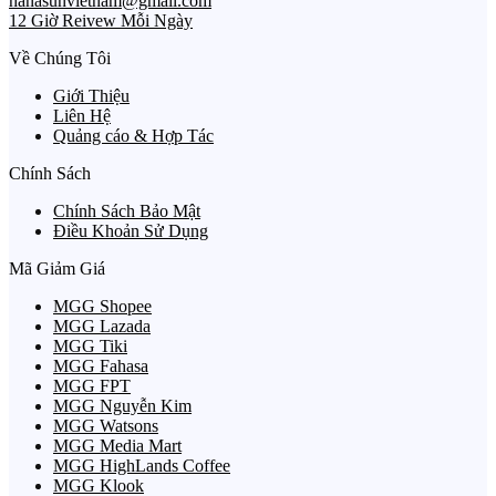
hanasunvietnam@gmail.com
12 Giờ Reivew Mỗi Ngày
Về Chúng Tôi
Giới Thiệu
Liên Hệ
Quảng cáo & Hợp Tác
Chính Sách
Chính Sách Bảo Mật
Điều Khoản Sử Dụng
Mã Giảm Giá
MGG Shopee
MGG Lazada
MGG Tiki
MGG Fahasa
MGG FPT
MGG Nguyễn Kim
MGG Watsons
MGG Media Mart
MGG HighLands Coffee
MGG Klook