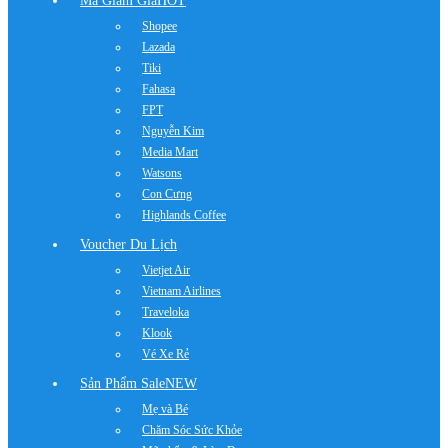
Mã Giảm Giá
HOT
Shopee
Lazada
Tiki
Fahasa
FPT
Nguyễn Kim
Media Mart
Watsons
Con Cưng
Highlands Coffee
Voucher Du Lịch
Vietjet Air
Vietnam Airlines
Traveloka
Klook
Vé Xe Rẻ
Sản Phẩm Sale
NEW
Mẹ và Bé
Chăm Sóc Sức Khỏe