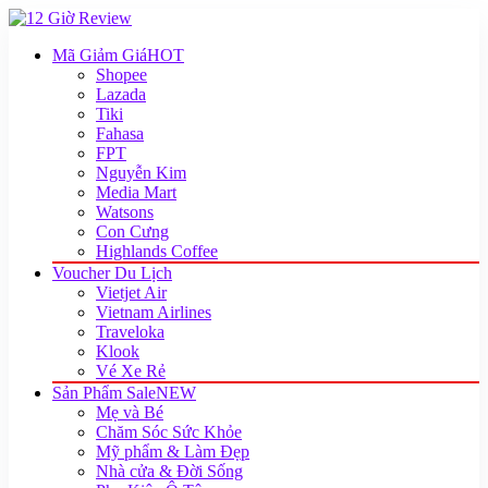
Mã Giảm Giá
HOT
Shopee
Lazada
Tiki
Fahasa
FPT
Nguyễn Kim
Media Mart
Watsons
Con Cưng
Highlands Coffee
Voucher Du Lịch
Vietjet Air
Vietnam Airlines
Traveloka
Klook
Vé Xe Rẻ
Sản Phẩm Sale
NEW
Mẹ và Bé
Chăm Sóc Sức Khỏe
Mỹ phẩm & Làm Đẹp
Nhà cửa & Đời Sống