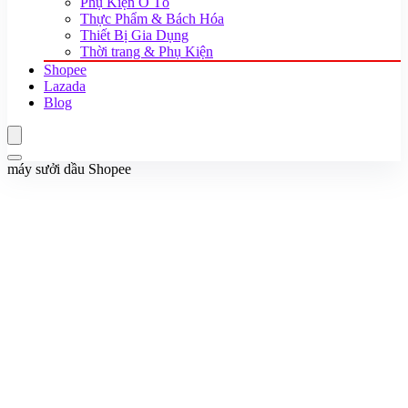
Phụ Kiện Ô Tô
Thực Phẩm & Bách Hóa
Thiết Bị Gia Dụng
Thời trang & Phụ Kiện
Shopee
Lazada
Blog
máy sưởi dầu Shopee