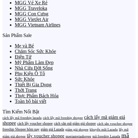
MGG Vé Xe Rẻ
MGG Traveloka
MGG Con Cưng
MGG VietJet Air
MGG Vietnam Airlines
Sản Phẩm Sale
Mẹ và Bé
Chăm Sóc Sức Khỏe
Điện Tử
Mỹ Phẩm Làm Đẹp
Nhà Cửa Đời Sống
Phụ Kiện Ô Tô
Sức Khỏe
Thiết Bị Gia Dụng
Thời Trang
Thực Phẩm Bách Hóa
Toàn bộ bài viết
Tìm Kiếm Nổi Bật
cách lấy mã giảm giá
cách lấy mã freeship lazada
cách lấy mã freeship shopee
shopee
cách lấy voucher shopee
cách săn mã giảm giá shopee
cách săn voucher shopee
freeship Shopee hôm nay
giảm giá Lazada
giảm giá shopee
khuyến mãi Lazada
lấy mã
mã
lấy voucher shopee
giảm giá shopee
magiamgiashopee
mã freeship Lazada