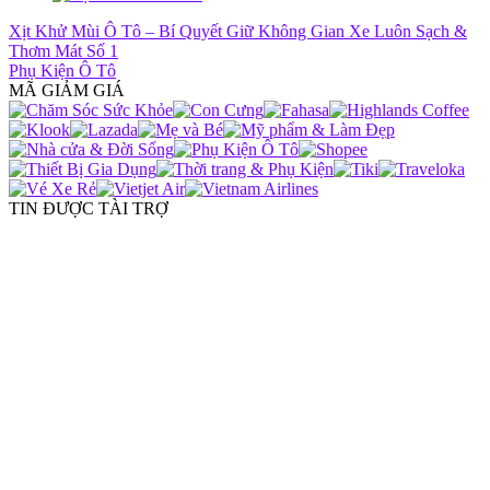
Xịt Khử Mùi Ô Tô – Bí Quyết Giữ Không Gian Xe Luôn Sạch &
Thơm Mát Số 1
Phụ Kiện Ô Tô
MÃ GIẢM GIÁ
TIN ĐƯỢC TÀI TRỢ