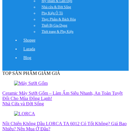
Mỹ phẩm & Làm Đẹp
Nhà cửa & Đời Sống
Phụ Kiện Ô Tô
Thực Phẩm & Bách Hóa
Thiết Bị Gia Dụng
Thời trang & Phụ Kiện
Shopee
Lazada
Blog
TOP SẢN PHẨM GIẢM GIÁ
Ceramic Máy Sưởi Gốm – Làm Ấm Siêu Nhanh, An Toàn Tuyệt
Đối Cho Mùa Đông Lạnh!
Nhà Cửa và Đời Sống
Nồi Chiên Không Dầu LORCA TA 6012 Có Tốt Không? Giá Bao
Nhiêu? Nên Mua Ở Đâu?