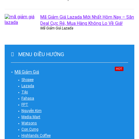
Mã Giảm Giá Lazada Mới Nhất Hôm Nay – Săn
Deal Cực Rẻ, Mua Hàng Không Lo Về Giá!
Mã Giảm Giá Lazada
MENU ĐIỀU HƯỚNG
HOT
Mã Giảm Giá
Shopee
Lazada
Tiki
Fahasa
FPT
Nguyễn Kim
Media Mart
Watsons
Con Cưng
Highlands Coffee