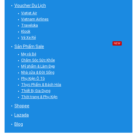
Voucher Du Lịch
Vietjet Air
Vietnam Airlines
Traveloka
Klook
Vé Xe Rẻ
NEW
Sản Phẩm Sale
Mẹ và Bé
Chăm Sóc Sức Khỏe
Mỹ phẩm & Làm Đẹp
Nhà cửa & Đời Sống
Phụ Kiện Ô Tô
Thực Phẩm & Bách Hóa
Thiết Bị Gia Dụng
Thời trang & Phụ Kiện
Shopee
Lazada
Blog