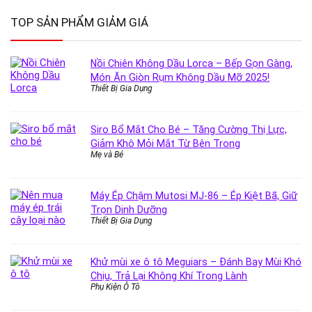
TOP SẢN PHẨM GIẢM GIÁ
Nồi Chiên Không Dầu Lorca – Bếp Gọn Gàng,
Món Ăn Giòn Rụm Không Dầu Mỡ 2025!
Thiết Bị Gia Dụng
Siro Bổ Mắt Cho Bé – Tăng Cường Thị Lực,
Giảm Khô Mỏi Mắt Từ Bên Trong
Mẹ và Bé
Máy Ép Chậm Mutosi MJ-86 – Ép Kiệt Bã, Giữ
Trọn Dinh Dưỡng
Thiết Bị Gia Dụng
Khử mùi xe ô tô Meguiars – Đánh Bay Mùi Khó
Chịu, Trả Lại Không Khí Trong Lành
Phụ Kiện Ô Tô