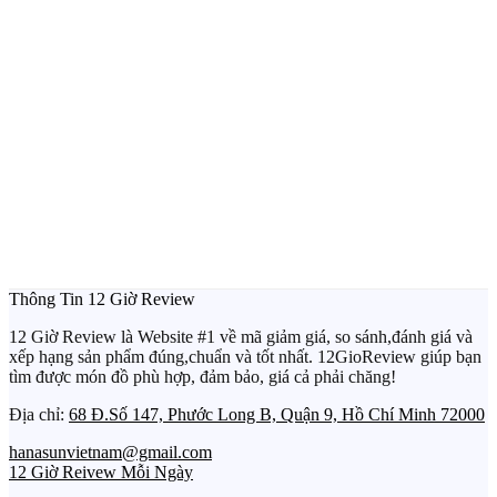
Thông Tin 12 Giờ Review
12 Giờ Review là Website #1 về mã giảm giá, so sánh,đánh giá và
xếp hạng sản phẩm đúng,chuẩn và tốt nhất. 12GioReview giúp bạn
tìm được món đồ phù hợp, đảm bảo, giá cả phải chăng!
Địa chỉ:
68 Đ.Số 147, Phước Long B, Quận 9, Hồ Chí Minh 72000
hanasunvietnam@gmail.com
12 Giờ Reivew Mỗi Ngày