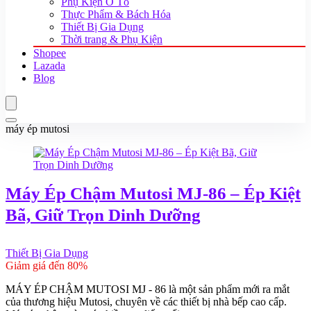
Phụ Kiện Ô Tô
Thực Phẩm & Bách Hóa
Thiết Bị Gia Dụng
Thời trang & Phụ Kiện
Shopee
Lazada
Blog
máy ép mutosi
Máy Ép Chậm Mutosi MJ-86 – Ép Kiệt
Bã, Giữ Trọn Dinh Dưỡng
Thiết Bị Gia Dụng
Giảm giá đến 80%
MÁY ÉP CHẬM MUTOSI MJ - 86 là một sản phẩm mới ra mắt
của thương hiệu Mutosi, chuyên về các thiết bị nhà bếp cao cấp.