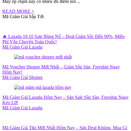
Máy ép chậm này có nhiều ưu điểm nổi ...
READ MORE +
Mã Giảm Giá Sắp Tới
🔥 Lazada 10.10 Sale Bùng Nổ – Deal Giảm Sốc Đến 90%, Miễn
Phí Vận Chuyển Toàn Quốc!
Mã Giảm Giá Lazada
Mã Voucher Shopee Mới Nhất – Giảm Sập Sàn, Freeship Ngay
Hôm Nay!
Mã Giảm Giá Shopee
Mã Giảm Giá Lazada Hôm Nay – Săn Sale Sập Sàn, Freeship Ngay
Kẻo Lỡ!
Mã Giảm Giá Lazada
Mã Giảm Giá Tiki Mới Nhất Hôm Nay – Săn Deal Khủng, Mua Gì