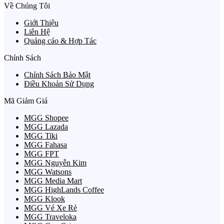
Về Chúng Tôi
Giới Thiệu
Liên Hệ
Quảng cáo & Hợp Tác
Chính Sách
Chính Sách Bảo Mật
Điều Khoản Sử Dụng
Mã Giảm Giá
MGG Shopee
MGG Lazada
MGG Tiki
MGG Fahasa
MGG FPT
MGG Nguyễn Kim
MGG Watsons
MGG Media Mart
MGG HighLands Coffee
MGG Klook
MGG Vé Xe Rẻ
MGG Traveloka