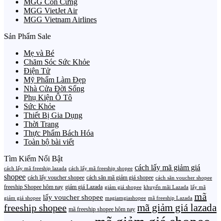
MGG Con Cưng
MGG VietJet Air
MGG Vietnam Airlines
Sản Phẩm Sale
Mẹ và Bé
Chăm Sóc Sức Khỏe
Điện Tử
Mỹ Phẩm Làm Đẹp
Nhà Cửa Đời Sống
Phụ Kiện Ô Tô
Sức Khỏe
Thiết Bị Gia Dụng
Thời Trang
Thực Phẩm Bách Hóa
Toàn bộ bài viết
Tìm Kiếm Nổi Bật
cách lấy mã giảm giá
cách lấy mã freeship lazada
cách lấy mã freeship shopee
shopee
cách lấy voucher shopee
cách săn mã giảm giá shopee
cách săn voucher shopee
freeship Shopee hôm nay
giảm giá Lazada
giảm giá shopee
khuyến mãi Lazada
lấy mã
mã
lấy voucher shopee
giảm giá shopee
magiamgiashopee
mã freeship Lazada
freeship shopee
mã giảm giá lazada
mã freeship shopee hôm nay