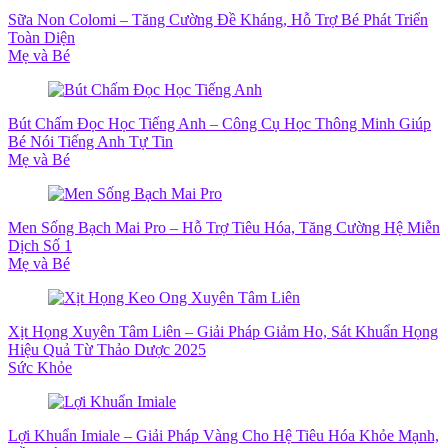
Sữa Non Colomi – Tăng Cường Đề Kháng, Hỗ Trợ Bé Phát Triển
Toàn Diện
Mẹ và Bé
Bút Chấm Đọc Học Tiếng Anh – Công Cụ Học Thông Minh Giúp
Bé Nói Tiếng Anh Tự Tin
Mẹ và Bé
Men Sống Bạch Mai Pro – Hỗ Trợ Tiêu Hóa, Tăng Cường Hệ Miễn
Dịch Số 1
Mẹ và Bé
Xịt Họng Xuyên Tâm Liên – Giải Pháp Giảm Ho, Sát Khuẩn Họng
Hiệu Quả Từ Thảo Dược 2025
Sức Khỏe
Lợi Khuẩn Imiale – Giải Pháp Vàng Cho Hệ Tiêu Hóa Khỏe Mạnh,