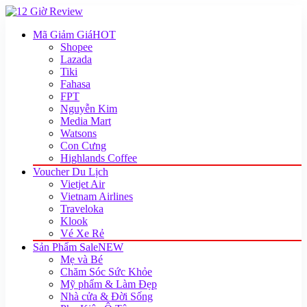
Mã Giảm Giá
HOT
Shopee
Lazada
Tiki
Fahasa
FPT
Nguyễn Kim
Media Mart
Watsons
Con Cưng
Highlands Coffee
Voucher Du Lịch
Vietjet Air
Vietnam Airlines
Traveloka
Klook
Vé Xe Rẻ
Sản Phẩm Sale
NEW
Mẹ và Bé
Chăm Sóc Sức Khỏe
Mỹ phẩm & Làm Đẹp
Nhà cửa & Đời Sống