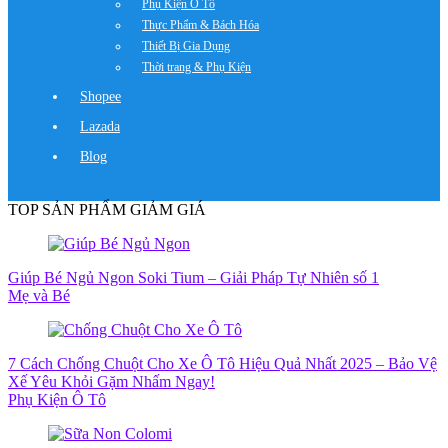
Phụ Kiện Ô Tô
Thực Phẩm & Bách Hóa
Thiết Bị Gia Dụng
Thời trang & Phụ Kiện
Shopee
Lazada
Blog
TOP SẢN PHẨM GIẢM GIÁ
Giúp Bé Ngủ Ngon Soki Tium – Giải Pháp Tự Nhiên số 1
Mẹ và Bé
7 Cách Chống Chuột Cho Xe Ô Tô Hiệu Quả Nhất 2025 – Bảo Vệ
Xế Yêu Khỏi Gặm Nhấm Ngay!
Phụ Kiện Ô Tô