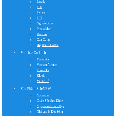
Lazada
Tiki
Fahasa
FPT
Nguyễn Kim
Media Mart
Watsons
Con Cưng
Highlands Coffee
Voucher Du Lịch
Vietjet Air
Vietnam Airlines
Traveloka
Klook
Vé Xe Rẻ
Sản Phẩm Sale
NEW
Mẹ và Bé
Chăm Sóc Sức Khỏe
Mỹ phẩm & Làm Đẹp
Nhà cửa & Đời Sống