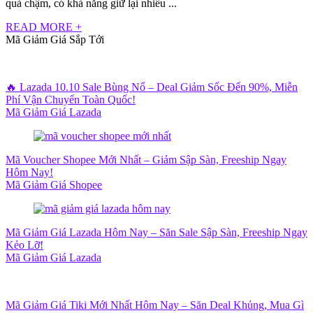
quả chậm, có khả năng giữ lại nhiều ...
READ MORE +
Mã Giảm Giá Sắp Tới
🔥 Lazada 10.10 Sale Bùng Nổ – Deal Giảm Sốc Đến 90%, Miễn
Phí Vận Chuyển Toàn Quốc!
Mã Giảm Giá Lazada
Mã Voucher Shopee Mới Nhất – Giảm Sập Sàn, Freeship Ngay
Hôm Nay!
Mã Giảm Giá Shopee
Mã Giảm Giá Lazada Hôm Nay – Săn Sale Sập Sàn, Freeship Ngay
Kẻo Lỡ!
Mã Giảm Giá Lazada
Mã Giảm Giá Tiki Mới Nhất Hôm Nay – Săn Deal Khủng, Mua Gì