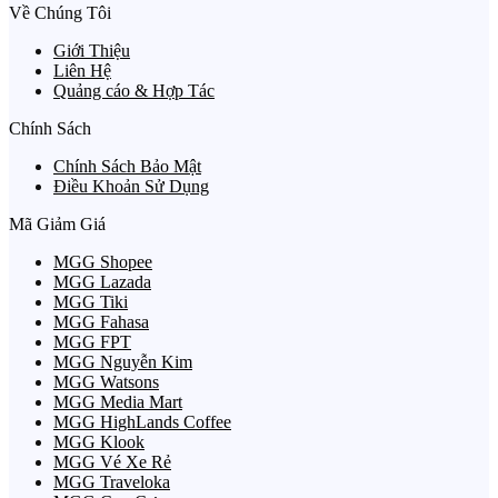
Về Chúng Tôi
Giới Thiệu
Liên Hệ
Quảng cáo & Hợp Tác
Chính Sách
Chính Sách Bảo Mật
Điều Khoản Sử Dụng
Mã Giảm Giá
MGG Shopee
MGG Lazada
MGG Tiki
MGG Fahasa
MGG FPT
MGG Nguyễn Kim
MGG Watsons
MGG Media Mart
MGG HighLands Coffee
MGG Klook
MGG Vé Xe Rẻ
MGG Traveloka