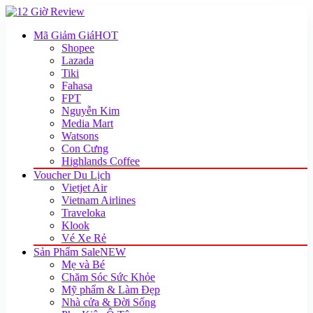
Mã Giảm Giá
HOT
Shopee
Lazada
Tiki
Fahasa
FPT
Nguyễn Kim
Media Mart
Watsons
Con Cưng
Highlands Coffee
Voucher Du Lịch
Vietjet Air
Vietnam Airlines
Traveloka
Klook
Vé Xe Rẻ
Sản Phẩm Sale
NEW
Mẹ và Bé
Chăm Sóc Sức Khỏe
Mỹ phẩm & Làm Đẹp
Nhà cửa & Đời Sống