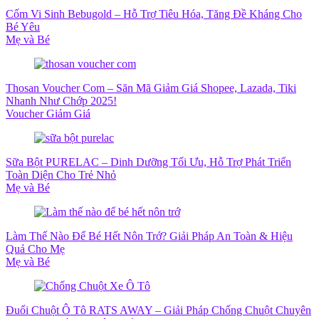
Cốm Vi Sinh Bebugold – Hỗ Trợ Tiêu Hóa, Tăng Đề Kháng Cho
Bé Yêu
Mẹ và Bé
Thosan Voucher Com – Săn Mã Giảm Giá Shopee, Lazada, Tiki
Nhanh Như Chớp 2025!
Voucher Giảm Giá
Sữa Bột PURELAC – Dinh Dưỡng Tối Ưu, Hỗ Trợ Phát Triển
Toàn Diện Cho Trẻ Nhỏ
Mẹ và Bé
Làm Thế Nào Để Bé Hết Nôn Trớ? Giải Pháp An Toàn & Hiệu
Quả Cho Mẹ
Mẹ và Bé
Đuổi Chuột Ô Tô RATS AWAY – Giải Pháp Chống Chuột Chuyên