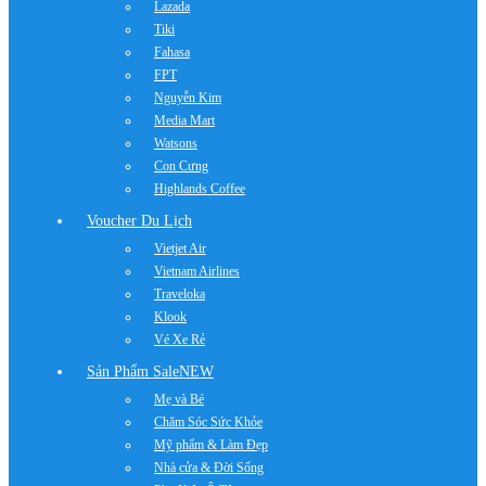
Lazada
Tiki
Fahasa
FPT
Nguyễn Kim
Media Mart
Watsons
Con Cưng
Highlands Coffee
Voucher Du Lịch
Vietjet Air
Vietnam Airlines
Traveloka
Klook
Vé Xe Rẻ
Sản Phẩm Sale
NEW
Mẹ và Bé
Chăm Sóc Sức Khỏe
Mỹ phẩm & Làm Đẹp
Nhà cửa & Đời Sống