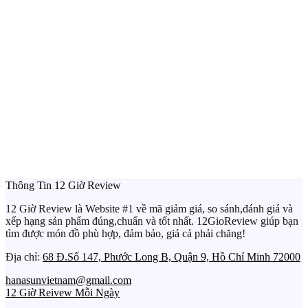
Thông Tin 12 Giờ Review
12 Giờ Review là Website #1 về mã giảm giá, so sánh,đánh giá và
xếp hạng sản phẩm đúng,chuẩn và tốt nhất. 12GioReview giúp bạn
tìm được món đồ phù hợp, đảm bảo, giá cả phải chăng!
Địa chỉ:
68 Đ.Số 147, Phước Long B, Quận 9, Hồ Chí Minh 72000
hanasunvietnam@gmail.com
12 Giờ Reivew Mỗi Ngày