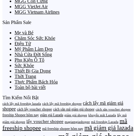
MGG Con Cưng
MGG VietJet Air
MGG Vietnam Airlines
Sản Phẩm Sale
Mẹ và Bé
Chăm Sóc Sức Khỏe
Điện Tử
Mỹ Phẩm Làm Đẹp
Nhà Cửa Đời Sống
Phụ Kiện Ô Tô
Sức Khỏe
Thiết Bị Gia Dụng
Thời Trang
Thực Phẩm Bách Hóa
Toàn bộ bài viết
Tìm Kiếm Nổi Bật
cách lấy mã giảm giá
cách lấy mã freeship lazada
cách lấy mã freeship shopee
shopee
cách lấy voucher shopee
cách săn mã giảm giá shopee
cách săn voucher shopee
freeship Shopee hôm nay
giảm giá Lazada
giảm giá shopee
khuyến mãi Lazada
lấy mã
mã
lấy voucher shopee
giảm giá shopee
magiamgiashopee
mã freeship Lazada
freeship shopee
mã giảm giá lazada
mã freeship shopee hôm nay