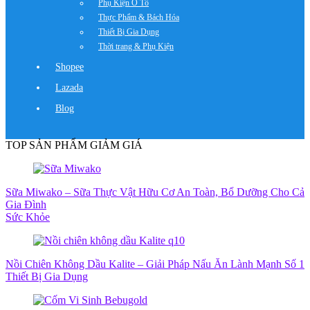
Phụ Kiện Ô Tô
Thực Phẩm & Bách Hóa
Thiết Bị Gia Dụng
Thời trang & Phụ Kiện
Shopee
Lazada
Blog
TOP SẢN PHẨM GIẢM GIÁ
Sữa Miwako – Sữa Thực Vật Hữu Cơ An Toàn, Bổ Dưỡng Cho Cả
Gia Đình
Sức Khỏe
Nồi Chiên Không Dầu Kalite – Giải Pháp Nấu Ăn Lành Mạnh Số 1
Thiết Bị Gia Dụng