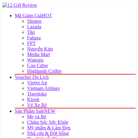
Mã Giảm Giá
HOT
Shopee
Lazada
Tiki
Fahasa
FPT
Nguyễn Kim
Media Mart
Watsons
Con Cưng
Highlands Coffee
Voucher Du Lịch
Vietjet Air
Vietnam Airlines
Traveloka
Klook
Vé Xe Rẻ
Sản Phẩm Sale
NEW
Mẹ và Bé
Chăm Sóc Sức Khỏe
Mỹ phẩm & Làm Đẹp
Nhà cửa & Đời Sống