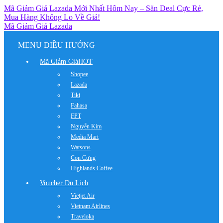
Mã Giảm Giá Lazada Mới Nhất Hôm Nay – Săn Deal Cực Rẻ,
Mua Hàng Không Lo Về Giá!
Mã Giảm Giá Lazada
MENU ĐIỀU HƯỚNG
Mã Giảm Giá
HOT
Shopee
Lazada
Tiki
Fahasa
FPT
Nguyễn Kim
Media Mart
Watsons
Con Cưng
Highlands Coffee
Voucher Du Lịch
Vietjet Air
Vietnam Airlines
Traveloka