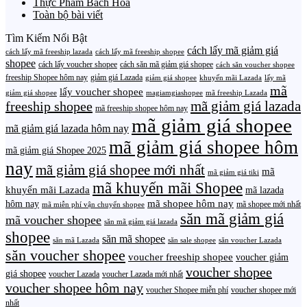
Thực Phẩm Bách Hóa
Toàn bộ bài viết
Tìm Kiếm Nổi Bật
cách lấy mã giảm giá
cách lấy mã freeship lazada
cách lấy mã freeship shopee
shopee
cách lấy voucher shopee
cách săn mã giảm giá shopee
cách săn voucher shopee
freeship Shopee hôm nay
giảm giá Lazada
giảm giá shopee
khuyến mãi Lazada
lấy mã
mã
lấy voucher shopee
giảm giá shopee
magiamgiashopee
mã freeship Lazada
freeship shopee
mã giảm giá lazada
mã freeship shopee hôm nay
mã giảm giá shopee
mã giảm giá lazada hôm nay
mã giảm giá shopee hôm
mã giảm giá Shopee 2025
nay
mã giảm giá shopee mới nhất
mã
mã giảm giá tiki
mã khuyến mãi Shopee
khuyến mãi Lazada
mã lazada
mã shopee hôm nay
hôm nay
mã shopee mới nhất
mã miễn phí vận chuyển shopee
săn mã giảm giá
mã voucher shopee
săn mã giảm giá lazada
shopee
săn mã shopee
săn mã Lazada
săn sale shopee
săn voucher Lazada
săn voucher shopee
voucher freeship shopee
voucher giảm
voucher shopee
giá shopee
voucher Lazada
voucher Lazada mới nhất
voucher shopee hôm nay
voucher Shopee miễn phí
voucher shopee mới
nhất