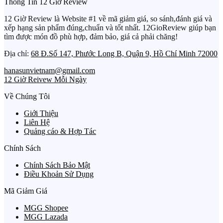
Thông Tin 12 Giờ Review
12 Giờ Review là Website #1 về mã giảm giá, so sánh,đánh giá và
xếp hạng sản phẩm đúng,chuẩn và tốt nhất. 12GioReview giúp bạn
tìm được món đồ phù hợp, đảm bảo, giá cả phải chăng!
Địa chỉ:
68 Đ.Số 147, Phước Long B, Quận 9, Hồ Chí Minh 72000
hanasunvietnam@gmail.com
12 Giờ Reivew Mỗi Ngày
Về Chúng Tôi
Giới Thiệu
Liên Hệ
Quảng cáo & Hợp Tác
Chính Sách
Chính Sách Bảo Mật
Điều Khoản Sử Dụng
Mã Giảm Giá
MGG Shopee
MGG Lazada