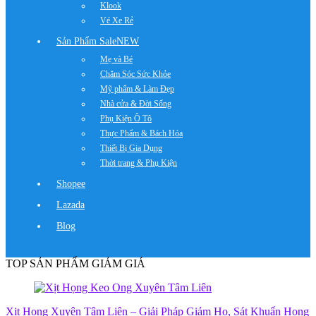
Klook
Vé Xe Rẻ
Sản Phẩm Sale
NEW
Mẹ và Bé
Chăm Sóc Sức Khỏe
Mỹ phẩm & Làm Đẹp
Nhà cửa & Đời Sống
Phụ Kiện Ô Tô
Thực Phẩm & Bách Hóa
Thiết Bị Gia Dụng
Thời trang & Phụ Kiện
Shopee
Lazada
Blog
TOP SẢN PHẨM GIẢM GIÁ
Xịt Họng Xuyên Tâm Liên – Giải Pháp Giảm Ho, Sát Khuẩn Họng