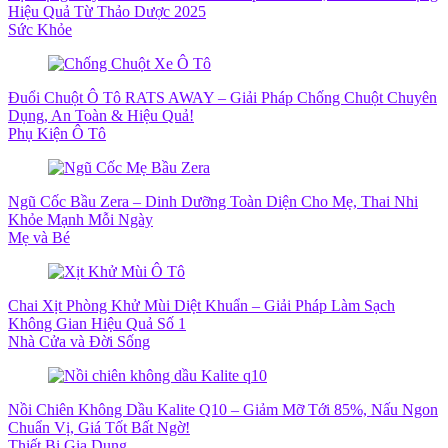
Hiệu Quả Từ Thảo Dược 2025
Sức Khỏe
Đuổi Chuột Ô Tô RATS AWAY – Giải Pháp Chống Chuột Chuyên
Dụng, An Toàn & Hiệu Quả!
Phụ Kiện Ô Tô
Ngũ Cốc Bầu Zera – Dinh Dưỡng Toàn Diện Cho Mẹ, Thai Nhi
Khỏe Mạnh Mỗi Ngày
Mẹ và Bé
Chai Xịt Phòng Khử Mùi Diệt Khuẩn – Giải Pháp Làm Sạch
Không Gian Hiệu Quả Số 1
Nhà Cửa và Đời Sống
Nồi Chiên Không Dầu Kalite Q10 – Giảm Mỡ Tới 85%, Nấu Ngon
Chuẩn Vị, Giá Tốt Bất Ngờ!
Thiết Bị Gia Dụng