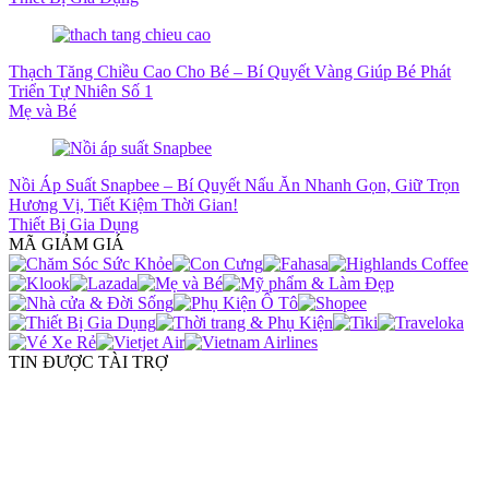
Thạch Tăng Chiều Cao Cho Bé – Bí Quyết Vàng Giúp Bé Phát
Triển Tự Nhiên Số 1
Mẹ và Bé
Nồi Áp Suất Snapbee – Bí Quyết Nấu Ăn Nhanh Gọn, Giữ Trọn
Hương Vị, Tiết Kiệm Thời Gian!
Thiết Bị Gia Dụng
MÃ GIẢM GIÁ
TIN ĐƯỢC TÀI TRỢ