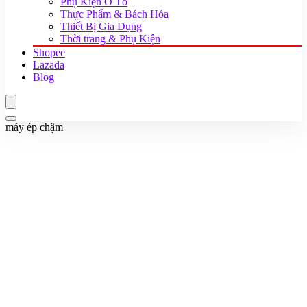
Phụ Kiện Ô Tô
Thực Phẩm & Bách Hóa
Thiết Bị Gia Dụng
Thời trang & Phụ Kiện
Shopee
Lazada
Blog
máy ép chậm