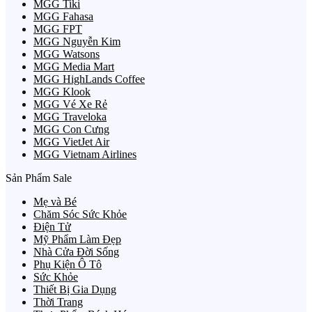
MGG Tiki
MGG Fahasa
MGG FPT
MGG Nguyễn Kim
MGG Watsons
MGG Media Mart
MGG HighLands Coffee
MGG Klook
MGG Vé Xe Rẻ
MGG Traveloka
MGG Con Cưng
MGG VietJet Air
MGG Vietnam Airlines
Sản Phẩm Sale
Mẹ và Bé
Chăm Sóc Sức Khỏe
Điện Tử
Mỹ Phẩm Làm Đẹp
Nhà Cửa Đời Sống
Phụ Kiện Ô Tô
Sức Khỏe
Thiết Bị Gia Dụng
Thời Trang