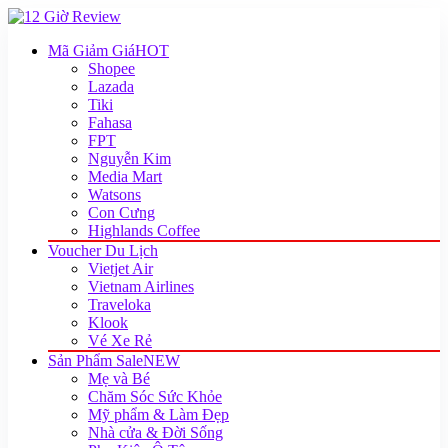
Mã Giảm Giá
HOT
Shopee
Lazada
Tiki
Fahasa
FPT
Nguyễn Kim
Media Mart
Watsons
Con Cưng
Highlands Coffee
Voucher Du Lịch
Vietjet Air
Vietnam Airlines
Traveloka
Klook
Vé Xe Rẻ
Sản Phẩm Sale
NEW
Mẹ và Bé
Chăm Sóc Sức Khỏe
Mỹ phẩm & Làm Đẹp
Nhà cửa & Đời Sống