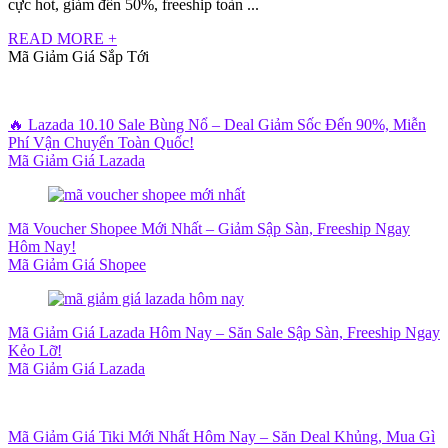
cực hot, giảm đến 50%, freeship toàn ...
READ MORE +
Mã Giảm Giá Sắp Tới
🔥 Lazada 10.10 Sale Bùng Nổ – Deal Giảm Sốc Đến 90%, Miễn
Phí Vận Chuyển Toàn Quốc!
Mã Giảm Giá Lazada
Mã Voucher Shopee Mới Nhất – Giảm Sập Sàn, Freeship Ngay
Hôm Nay!
Mã Giảm Giá Shopee
Mã Giảm Giá Lazada Hôm Nay – Săn Sale Sập Sàn, Freeship Ngay
Kẻo Lỡ!
Mã Giảm Giá Lazada
Mã Giảm Giá Tiki Mới Nhất Hôm Nay – Săn Deal Khủng, Mua Gì