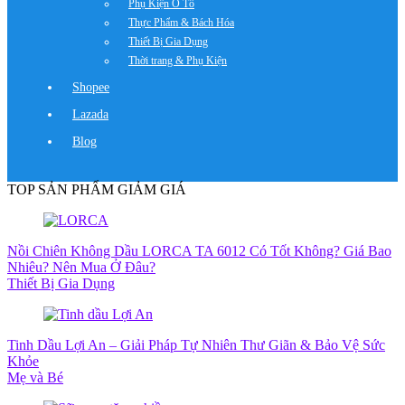
Phụ Kiện Ô Tô
Thực Phẩm & Bách Hóa
Thiết Bị Gia Dụng
Thời trang & Phụ Kiện
Shopee
Lazada
Blog
TOP SẢN PHẨM GIẢM GIÁ
Nồi Chiên Không Dầu LORCA TA 6012 Có Tốt Không? Giá Bao
Nhiêu? Nên Mua Ở Đâu?
Thiết Bị Gia Dụng
Tinh Dầu Lợi An – Giải Pháp Tự Nhiên Thư Giãn & Bảo Vệ Sức
Khỏe
Mẹ và Bé