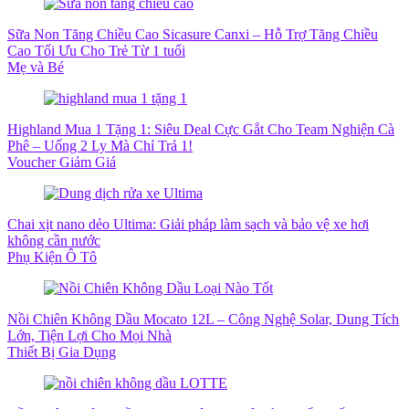
Sữa Non Tăng Chiều Cao Sicasure Canxi – Hỗ Trợ Tăng Chiều
Cao Tối Ưu Cho Trẻ Từ 1 tuổi
Mẹ và Bé
Highland Mua 1 Tặng 1: Siêu Deal Cực Gắt Cho Team Nghiện Cà
Phê – Uống 2 Ly Mà Chỉ Trả 1!
Voucher Giảm Giá
Chai xịt nano dẻo Ultima: Giải pháp làm sạch và bảo vệ xe hơi
không cần nước
Phụ Kiện Ô Tô
Nồi Chiên Không Dầu Mocato 12L – Công Nghệ Solar, Dung Tích
Lớn, Tiện Lợi Cho Mọi Nhà
Thiết Bị Gia Dụng