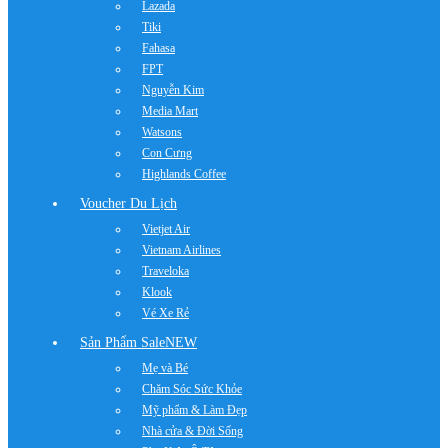
Lazada
Tiki
Fahasa
FPT
Nguyễn Kim
Media Mart
Watsons
Con Cưng
Highlands Coffee
Voucher Du Lịch
Vietjet Air
Vietnam Airlines
Traveloka
Klook
Vé Xe Rẻ
Sản Phẩm Sale
NEW
Mẹ và Bé
Chăm Sóc Sức Khỏe
Mỹ phẩm & Làm Đẹp
Nhà cửa & Đời Sống