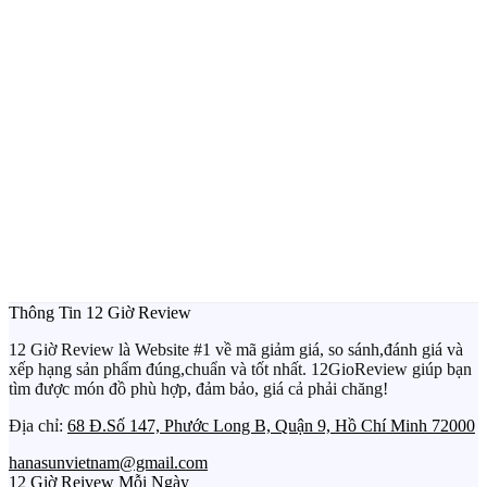
Thông Tin 12 Giờ Review
12 Giờ Review là Website #1 về mã giảm giá, so sánh,đánh giá và
xếp hạng sản phẩm đúng,chuẩn và tốt nhất. 12GioReview giúp bạn
tìm được món đồ phù hợp, đảm bảo, giá cả phải chăng!
Địa chỉ:
68 Đ.Số 147, Phước Long B, Quận 9, Hồ Chí Minh 72000
hanasunvietnam@gmail.com
12 Giờ Reivew Mỗi Ngày