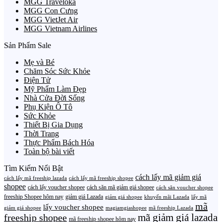
MGG Traveloka
MGG Con Cưng
MGG VietJet Air
MGG Vietnam Airlines
Sản Phẩm Sale
Mẹ và Bé
Chăm Sóc Sức Khỏe
Điện Tử
Mỹ Phẩm Làm Đẹp
Nhà Cửa Đời Sống
Phụ Kiện Ô Tô
Sức Khỏe
Thiết Bị Gia Dụng
Thời Trang
Thực Phẩm Bách Hóa
Toàn bộ bài viết
Tìm Kiếm Nổi Bật
cách lấy mã giảm giá
cách lấy mã freeship lazada
cách lấy mã freeship shopee
shopee
cách lấy voucher shopee
cách săn mã giảm giá shopee
cách săn voucher shopee
freeship Shopee hôm nay
giảm giá Lazada
giảm giá shopee
khuyến mãi Lazada
lấy mã
mã
lấy voucher shopee
giảm giá shopee
magiamgiashopee
mã freeship Lazada
freeship shopee
mã giảm giá lazada
mã freeship shopee hôm nay