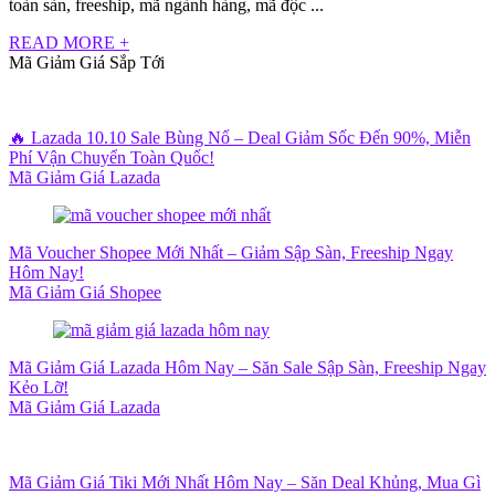
toàn sàn, freeship, mã ngành hàng, mã độc ...
READ MORE +
Mã Giảm Giá Sắp Tới
🔥 Lazada 10.10 Sale Bùng Nổ – Deal Giảm Sốc Đến 90%, Miễn
Phí Vận Chuyển Toàn Quốc!
Mã Giảm Giá Lazada
Mã Voucher Shopee Mới Nhất – Giảm Sập Sàn, Freeship Ngay
Hôm Nay!
Mã Giảm Giá Shopee
Mã Giảm Giá Lazada Hôm Nay – Săn Sale Sập Sàn, Freeship Ngay
Kẻo Lỡ!
Mã Giảm Giá Lazada
Mã Giảm Giá Tiki Mới Nhất Hôm Nay – Săn Deal Khủng, Mua Gì