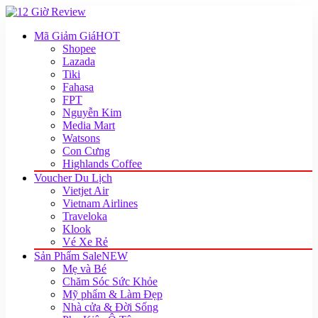
Mã Giảm Giá
HOT
Shopee
Lazada
Tiki
Fahasa
FPT
Nguyễn Kim
Media Mart
Watsons
Con Cưng
Highlands Coffee
Voucher Du Lịch
Vietjet Air
Vietnam Airlines
Traveloka
Klook
Vé Xe Rẻ
Sản Phẩm Sale
NEW
Mẹ và Bé
Chăm Sóc Sức Khỏe
Mỹ phẩm & Làm Đẹp
Nhà cửa & Đời Sống