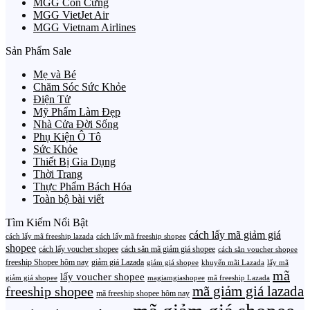
MGG Con Cưng
MGG VietJet Air
MGG Vietnam Airlines
Sản Phẩm Sale
Mẹ và Bé
Chăm Sóc Sức Khỏe
Điện Tử
Mỹ Phẩm Làm Đẹp
Nhà Cửa Đời Sống
Phụ Kiện Ô Tô
Sức Khỏe
Thiết Bị Gia Dụng
Thời Trang
Thực Phẩm Bách Hóa
Toàn bộ bài viết
Tìm Kiếm Nổi Bật
cách lấy mã giảm giá
cách lấy mã freeship lazada
cách lấy mã freeship shopee
shopee
cách lấy voucher shopee
cách săn mã giảm giá shopee
cách săn voucher shopee
freeship Shopee hôm nay
giảm giá Lazada
giảm giá shopee
khuyến mãi Lazada
lấy mã
mã
lấy voucher shopee
giảm giá shopee
magiamgiashopee
mã freeship Lazada
freeship shopee
mã giảm giá lazada
mã freeship shopee hôm nay