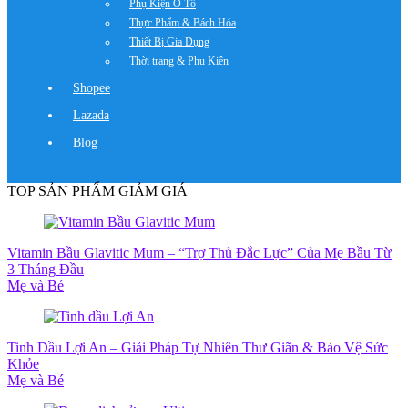
Phụ Kiện Ô Tô
Thực Phẩm & Bách Hóa
Thiết Bị Gia Dụng
Thời trang & Phụ Kiện
Shopee
Lazada
Blog
TOP SẢN PHẨM GIẢM GIÁ
Vitamin Bầu Glavitic Mum – “Trợ Thủ Đắc Lực” Của Mẹ Bầu Từ
3 Tháng Đầu
Mẹ và Bé
Tinh Dầu Lợi An – Giải Pháp Tự Nhiên Thư Giãn & Bảo Vệ Sức
Khỏe
Mẹ và Bé