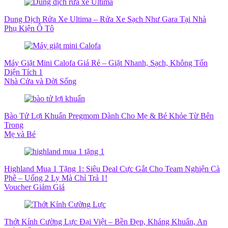
Dung Dịch Rửa Xe Ultima – Rửa Xe Sạch Như Gara Tại Nhà
Phụ Kiện Ô Tô
Máy Giặt Mini Calofa Giá Rẻ – Giặt Nhanh, Sạch, Không Tốn
Diện Tích 1
Nhà Cửa và Đời Sống
Bào Tử Lợi Khuẩn Pregmom Dành Cho Mẹ & Bé Khỏe Từ Bên
Trong
Mẹ và Bé
Highland Mua 1 Tặng 1: Siêu Deal Cực Gắt Cho Team Nghiện Cà
Phê – Uống 2 Ly Mà Chỉ Trả 1!
Voucher Giảm Giá
Thớt Kính Cường Lực Đại Việt – Bền Đẹp, Kháng Khuẩn, An