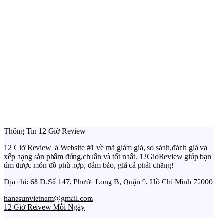
Thông Tin 12 Giờ Review
12 Giờ Review là Website #1 về mã giảm giá, so sánh,đánh giá và
xếp hạng sản phẩm đúng,chuẩn và tốt nhất. 12GioReview giúp bạn
tìm được món đồ phù hợp, đảm bảo, giá cả phải chăng!
Địa chỉ:
68 Đ.Số 147, Phước Long B, Quận 9, Hồ Chí Minh 72000
hanasunvietnam@gmail.com
12 Giờ Reivew Mỗi Ngày