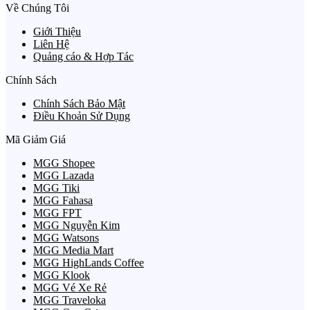
Về Chúng Tôi
Giới Thiệu
Liên Hệ
Quảng cáo & Hợp Tác
Chính Sách
Chính Sách Bảo Mật
Điều Khoản Sử Dụng
Mã Giảm Giá
MGG Shopee
MGG Lazada
MGG Tiki
MGG Fahasa
MGG FPT
MGG Nguyễn Kim
MGG Watsons
MGG Media Mart
MGG HighLands Coffee
MGG Klook
MGG Vé Xe Rẻ
MGG Traveloka