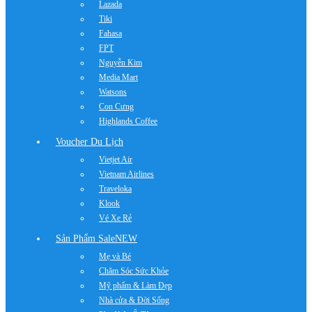
Lazada
Tiki
Fahasa
FPT
Nguyễn Kim
Media Mart
Watsons
Con Cưng
Highlands Coffee
Voucher Du Lịch
Vietjet Air
Vietnam Airlines
Traveloka
Klook
Vé Xe Rẻ
Sản Phẩm Sale
NEW
Mẹ và Bé
Chăm Sóc Sức Khỏe
Mỹ phẩm & Làm Đẹp
Nhà cửa & Đời Sống