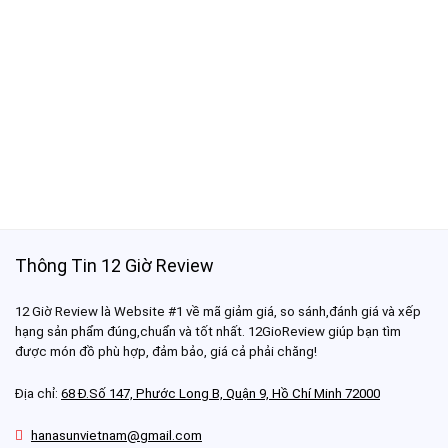
Thông Tin 12 Giờ Review
12 Giờ Review là Website #1 về mã giảm giá, so sánh,đánh giá và xếp
hạng sản phẩm đúng,chuẩn và tốt nhất. 12GioReview giúp bạn tìm
được món đồ phù hợp, đảm bảo, giá cả phải chăng!
Địa chỉ:
68 Đ.Số 147, Phước Long B, Quận 9, Hồ Chí Minh 72000
hanasunvietnam@gmail.com