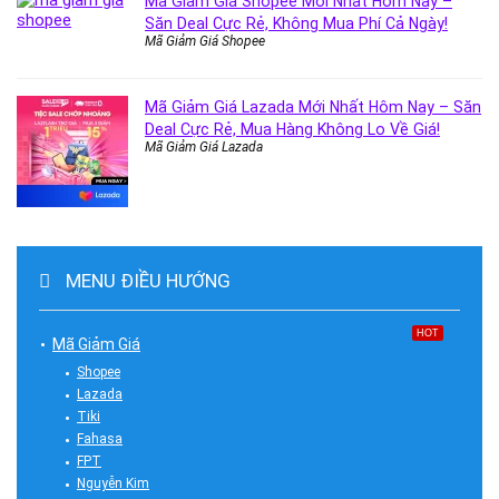
Mã Giảm Giá Shopee Mới Nhất Hôm Nay –
Săn Deal Cực Rẻ, Không Mua Phí Cả Ngày!
Mã Giảm Giá Shopee
Mã Giảm Giá Lazada Mới Nhất Hôm Nay – Săn
Deal Cực Rẻ, Mua Hàng Không Lo Về Giá!
Mã Giảm Giá Lazada
MENU ĐIỀU HƯỚNG
HOT
Mã Giảm Giá
Shopee
Lazada
Tiki
Fahasa
FPT
Nguyễn Kim