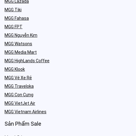
MGG Lazada
MGG Tiki
MGG Fahasa
MGG FPT
MGG Nguyễn Kim
MGG Watsons
MGG Media Mart
MGG HighLands Coffee
MGG Klook
MGG Vé Xe Rẻ
MGG Traveloka
MGG Con Cưng
MGG VietJet Air
MGG Vietnam Airlines
Sản Phẩm Sale