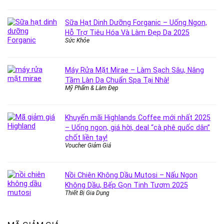
Sữa Hạt Dinh Dưỡng Forganic – Uống Ngon,
Hỗ Trợ Tiêu Hóa Và Làm Đẹp Da 2025
Sức Khỏe
Máy Rửa Mặt Mirae – Làm Sạch Sâu, Nâng
Tầm Làn Da Chuẩn Spa Tại Nhà!
Mỹ Phẩm & Làm Đẹp
Khuyến mãi Highlands Coffee mới nhất 2025
– Uống ngon, giá hời, deal “cà phê quốc dân”
chốt liền tay!
Voucher Giảm Giá
Nồi Chiên Không Dầu Mutosi – Nấu Ngon
Không Dầu, Bếp Gọn Tinh Tươm 2025
Thiết Bị Gia Dụng