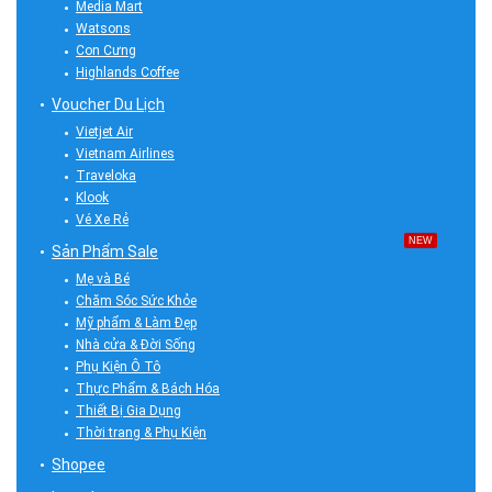
Media Mart
Watsons
Con Cưng
Highlands Coffee
Voucher Du Lịch
Vietjet Air
Vietnam Airlines
Traveloka
Klook
Vé Xe Rẻ
NEW
Sản Phẩm Sale
Mẹ và Bé
Chăm Sóc Sức Khỏe
Mỹ phẩm & Làm Đẹp
Nhà cửa & Đời Sống
Phụ Kiện Ô Tô
Thực Phẩm & Bách Hóa
Thiết Bị Gia Dụng
Thời trang & Phụ Kiện
Shopee