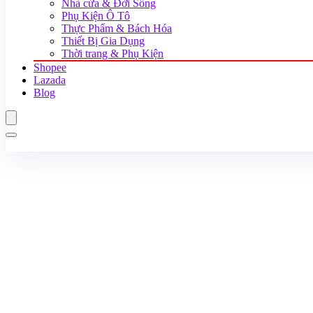
Nhà cửa & Đời Sống
Phụ Kiện Ô Tô
Thực Phẩm & Bách Hóa
Thiết Bị Gia Dụng
Thời trang & Phụ Kiện
Shopee
Lazada
Blog