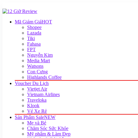
Mã Giảm Giá
HOT
Shopee
Lazada
Tiki
Fahasa
FPT
Nguyễn Kim
Media Mart
Watsons
Con Cưng
Highlands Coffee
Voucher Du Lịch
Vietjet Air
Vietnam Airlines
Traveloka
Klook
Vé Xe Rẻ
Sản Phẩm Sale
NEW
Mẹ và Bé
Chăm Sóc Sức Khỏe
Mỹ phẩm & Làm Đẹp