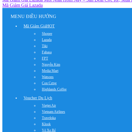
Mã Giảm Giá Lazada
MENU ĐIỀU HƯỚNG
Mã Giảm Giá
HOT
Shopee
Lazada
Tiki
Fahasa
FPT
Nguyễn Kim
Media Mart
Watsons
Con Cưng
Highlands Coffee
Voucher Du Lịch
Vietjet Air
Vietnam Airlines
Traveloka
Klook
Vé Xe Rẻ