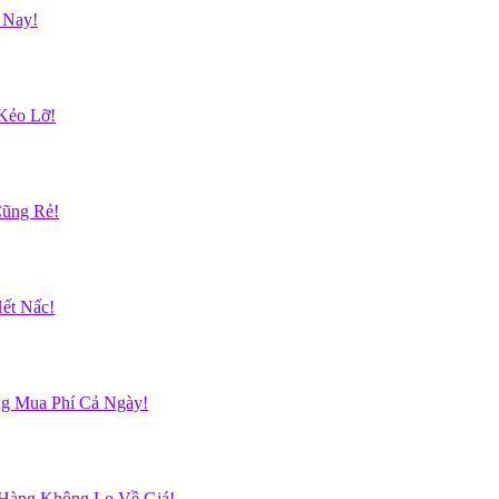
 Nay!
Kẻo Lỡ!
Cũng Rẻ!
ết Nấc!
g Mua Phí Cả Ngày!
 Hàng Không Lo Về Giá!