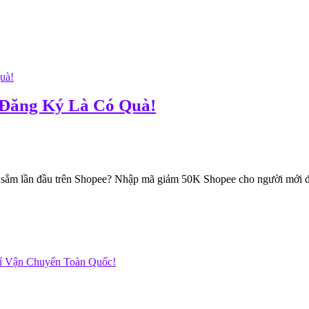
Đăng Ký Là Có Quà!
 lần đầu trên Shopee? Nhập mã giảm 50K Shopee cho người mới để 
hí Vận Chuyển Toàn Quốc!