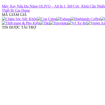
Máy Xay Nấu Đa Năng OLIVO – All In 1, Đỡ Cực, Khỏi Cần Nhiề
Thiết Bị Gia Dụng
MÃ GIẢM GIÁ
TIN ĐƯỢC TÀI TRỢ