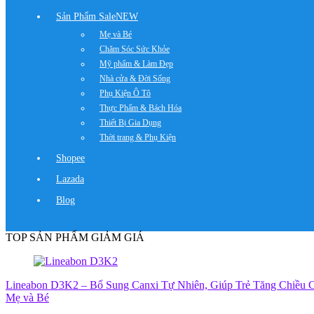
Sản Phẩm Sale
NEW
Mẹ và Bé
Chăm Sóc Sức Khỏe
Mỹ phẩm & Làm Đẹp
Nhà cửa & Đời Sống
Phụ Kiện Ô Tô
Thực Phẩm & Bách Hóa
Thiết Bị Gia Dụng
Thời trang & Phụ Kiện
Shopee
Lazada
Blog
TOP SẢN PHẨM GIẢM GIÁ
Lineabon D3K2 – Bổ Sung Canxi Tự Nhiên, Giúp Trẻ Tăng Chiều C
Mẹ và Bé