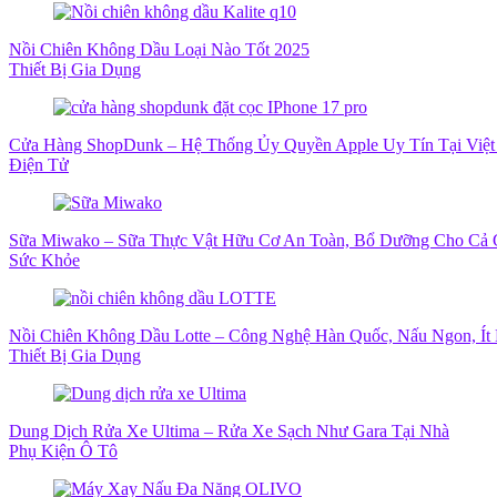
Nồi Chiên Không Dầu Loại Nào Tốt 2025
Thiết Bị Gia Dụng
Cửa Hàng ShopDunk – Hệ Thống Ủy Quyền Apple Uy Tín Tại Việ
Điện Tử
Sữa Miwako – Sữa Thực Vật Hữu Cơ An Toàn, Bổ Dưỡng Cho Cả 
Sức Khỏe
Nồi Chiên Không Dầu Lotte – Công Nghệ Hàn Quốc, Nấu Ngon, Ít 
Thiết Bị Gia Dụng
Dung Dịch Rửa Xe Ultima – Rửa Xe Sạch Như Gara Tại Nhà
Phụ Kiện Ô Tô