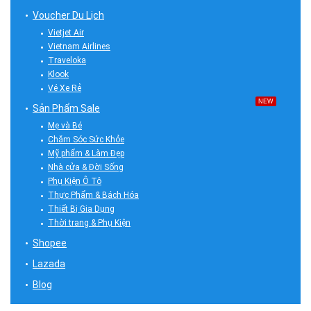
Voucher Du Lịch
Vietjet Air
Vietnam Airlines
Traveloka
Klook
Vé Xe Rẻ
NEW
Sản Phẩm Sale
Mẹ và Bé
Chăm Sóc Sức Khỏe
Mỹ phẩm & Làm Đẹp
Nhà cửa & Đời Sống
Phụ Kiện Ô Tô
Thực Phẩm & Bách Hóa
Thiết Bị Gia Dụng
Thời trang & Phụ Kiện
Shopee
Lazada
Blog