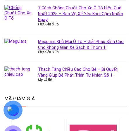
7 Cách Chống Chuột Cho Xe Ô Tô Hiệu Quả
Nhất 2025 – Bảo Vệ Xế Yêu Khỏi Gặm Nhấm
Ngay!
Phụ Kiện Ô Tô
Meguiars Khử Mùi Ô Tô – Giải Pháp Đỉnh Cao
Cho Không Gian Xe Sạch & Thơm 1!
Phụ Kiện Ô Tô
Thạch Tăng Chiều Cao Cho Bé – Bí Quyết
Vàng Giúp Bé Phát Triển Tự Nhiên Số 1
Mẹ và Bé
MÃ GIẢM GIÁ