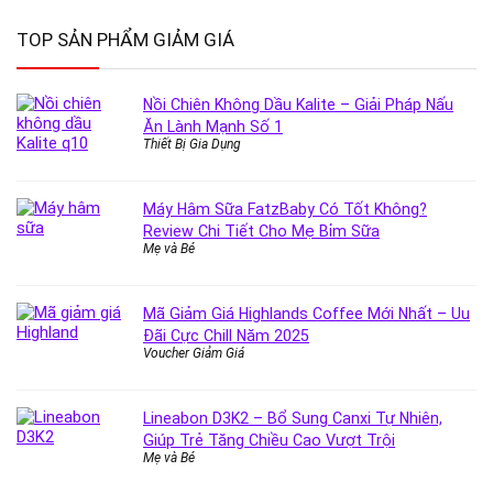
TOP SẢN PHẨM GIẢM GIÁ
Nồi Chiên Không Dầu Kalite – Giải Pháp Nấu
Ăn Lành Mạnh Số 1
Thiết Bị Gia Dụng
Máy Hâm Sữa FatzBaby Có Tốt Không?
Review Chi Tiết Cho Mẹ Bỉm Sữa
Mẹ và Bé
Mã Giảm Giá Highlands Coffee Mới Nhất – Uu
Đãi Cực Chill Năm 2025
Voucher Giảm Giá
Lineabon D3K2 – Bổ Sung Canxi Tự Nhiên,
Giúp Trẻ Tăng Chiều Cao Vượt Trội
Mẹ và Bé