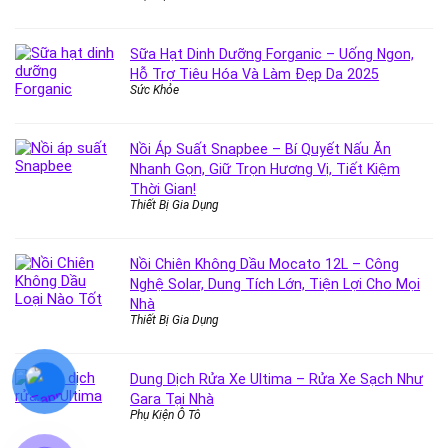
Sữa Hạt Dinh Dưỡng Forganic – Uống Ngon,
Hỗ Trợ Tiêu Hóa Và Làm Đẹp Da 2025
Sức Khỏe
Nồi Áp Suất Snapbee – Bí Quyết Nấu Ăn
Nhanh Gọn, Giữ Trọn Hương Vị, Tiết Kiệm
Thời Gian!
Thiết Bị Gia Dụng
Nồi Chiên Không Dầu Mocato 12L – Công
Nghệ Solar, Dung Tích Lớn, Tiện Lợi Cho Mọi
Nhà
Thiết Bị Gia Dụng
Dung Dịch Rửa Xe Ultima – Rửa Xe Sạch Như
Gara Tại Nhà
Phụ Kiện Ô Tô