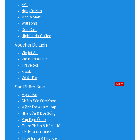
FPT
Nguyễn Kim
Media Mart
Watsons
Con Cưng
Highlands Coffee
Voucher Du Lịch
Vietjet Air
Vietnam Airlines
Traveloka
Klook
Vé Xe Rẻ
NEW
Sản Phẩm Sale
Mẹ và Bé
Chăm Sóc Sức Khỏe
Mỹ phẩm & Làm Đẹp
Nhà cửa & Đời Sống
Phụ Kiện Ô Tô
Thực Phẩm & Bách Hóa
Thiết Bị Gia Dụng
Thời trang & Phụ Kiện