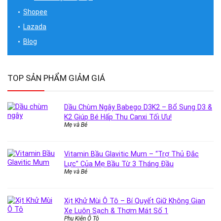
Shopee
Lazada
Blog
TOP SẢN PHẨM GIẢM GIÁ
Dầu Chùm Ngây Babego D3K2 – Bổ Sung D3 &
K2 Giúp Bé Hấp Thu Canxi Tối Ưu!
Mẹ và Bé
Vitamin Bầu Glavitic Mum – “Trợ Thủ Đắc
Lực” Của Mẹ Bầu Từ 3 Tháng Đầu
Mẹ và Bé
Xịt Khử Mùi Ô Tô – Bí Quyết Giữ Không Gian
Xe Luôn Sạch & Thơm Mát Số 1
Phụ Kiện Ô Tô