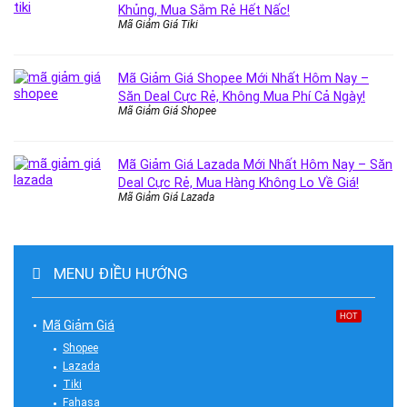
Khủng, Mua Sắm Rẻ Hết Nấc!
Mã Giảm Giá Tiki
Mã Giảm Giá Shopee Mới Nhất Hôm Nay –
Săn Deal Cực Rẻ, Không Mua Phí Cả Ngày!
Mã Giảm Giá Shopee
Mã Giảm Giá Lazada Mới Nhất Hôm Nay – Săn
Deal Cực Rẻ, Mua Hàng Không Lo Về Giá!
Mã Giảm Giá Lazada
MENU ĐIỀU HƯỚNG
HOT
Mã Giảm Giá
Shopee
Lazada
Tiki
Fahasa