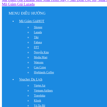
Mã Giảm Giá Lazada
MENU ĐIỀU HƯỚNG
Mã Giảm Giá
HOT
Shopee
Lazada
Tiki
Fahasa
FPT
Nguyễn Kim
Media Mart
Watsons
Con Cưng
Highlands Coffee
Voucher Du Lịch
Vietjet Air
Vietnam Airlines
Traveloka
Klook
Vé Xe Rẻ