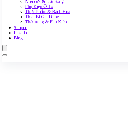
Nhà cửa & Đời Sống
Phụ Kiện Ô Tô
Thực Phẩm & Bách Hóa
Thiết Bị Gia Dụng
Thời trang & Phụ Kiện
Shopee
Lazada
Blog