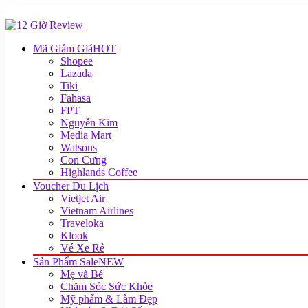
Mã Giảm Giá
HOT
Shopee
Lazada
Tiki
Fahasa
FPT
Nguyễn Kim
Media Mart
Watsons
Con Cưng
Highlands Coffee
Voucher Du Lịch
Vietjet Air
Vietnam Airlines
Traveloka
Klook
Vé Xe Rẻ
Sản Phẩm Sale
NEW
Mẹ và Bé
Chăm Sóc Sức Khỏe
Mỹ phẩm & Làm Đẹp