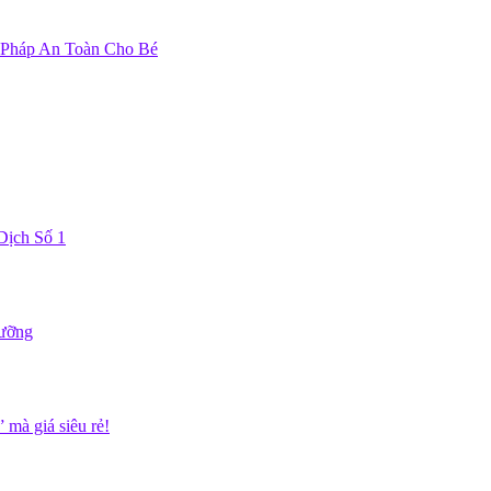
 Pháp An Toàn Cho Bé
Dịch Số 1
Dưỡng
mà giá siêu rẻ!