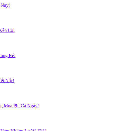
 Nay!
Kẻo Lỡ!
Cũng Rẻ!
ết Nấc!
g Mua Phí Cả Ngày!
 Hàng Không Lo Về Giá!