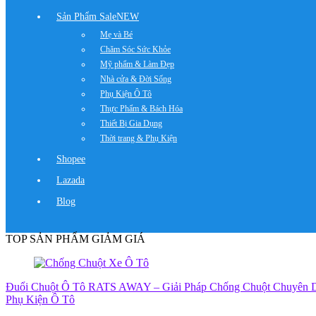
Sản Phẩm Sale
NEW
Mẹ và Bé
Chăm Sóc Sức Khỏe
Mỹ phẩm & Làm Đẹp
Nhà cửa & Đời Sống
Phụ Kiện Ô Tô
Thực Phẩm & Bách Hóa
Thiết Bị Gia Dụng
Thời trang & Phụ Kiện
Shopee
Lazada
Blog
TOP SẢN PHẨM GIẢM GIÁ
Đuổi Chuột Ô Tô RATS AWAY – Giải Pháp Chống Chuột Chuyên D
Phụ Kiện Ô Tô