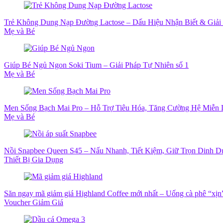
Trẻ Không Dung Nạp Đường Lactose – Dấu Hiệu Nhận Biết & Giải
Mẹ và Bé
Giúp Bé Ngủ Ngon Soki Tium – Giải Pháp Tự Nhiên số 1
Mẹ và Bé
Men Sống Bạch Mai Pro – Hỗ Trợ Tiêu Hóa, Tăng Cường Hệ Miễn 
Mẹ và Bé
Nồi Snapbee Queen S45 – Nấu Nhanh, Tiết Kiệm, Giữ Trọn Dinh 
Thiết Bị Gia Dụng
Săn ngay mã giảm giá Highland Coffee mới nhất – Uống cà phê “xịn” 
Voucher Giảm Giá