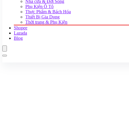
Nhà cửa & Đời Sống
Phụ Kiện Ô Tô
Thực Phẩm & Bách Hóa
Thiết Bị Gia Dụng
Thời trang & Phụ Kiện
Shopee
Lazada
Blog