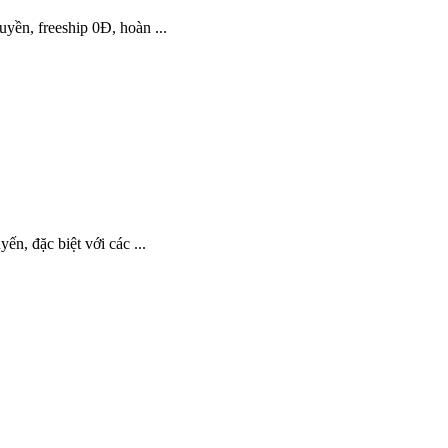
ền, freeship 0Đ, hoàn ...
n, đặc biệt với các ...