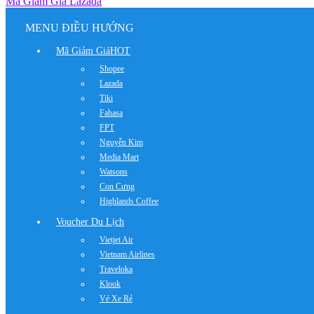
Mã Giảm Giá Lazada
MENU ĐIỀU HƯỚNG
Mã Giảm Giá
HOT
Shopee
Lazada
Tiki
Fahasa
FPT
Nguyễn Kim
Media Mart
Watsons
Con Cưng
Highlands Coffee
Voucher Du Lịch
Vietjet Air
Vietnam Airlines
Traveloka
Klook
Vé Xe Rẻ