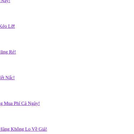
 Nay!
Kẻo Lỡ!
Cũng Rẻ!
ết Nấc!
g Mua Phí Cả Ngày!
 Hàng Không Lo Về Giá!