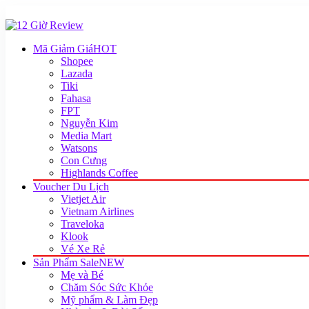
Mã Giảm Giá
HOT
Shopee
Lazada
Tiki
Fahasa
FPT
Nguyễn Kim
Media Mart
Watsons
Con Cưng
Highlands Coffee
Voucher Du Lịch
Vietjet Air
Vietnam Airlines
Traveloka
Klook
Vé Xe Rẻ
Sản Phẩm Sale
NEW
Mẹ và Bé
Chăm Sóc Sức Khỏe
Mỹ phẩm & Làm Đẹp