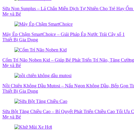
Sữa Non Sunplus – Lá Chắn Miễn Dịch Tự Nhiên Cho Trẻ Hay Ốm
Mẹ và Bé
Máy Ép Chậm SmartChoice – Giải Pháp Ép Nước Trái Cây số 1
Thiết Bị Gia Dụng
Cốm Trí Não Noben Kid – Giúp Bé Phát Triển Trí Não, Tăng Cườn
Mẹ và Bé
Nồi Chiên Không Dầu Mutosi – Nấu Ngon Không Dầu, Bếp Gọn T
Thiết Bị Gia Dụng
Sữa Bột Tăng Chiều Cao – Bí Quyết Phát Triển Chiều Cao Tối Ưu 
Mẹ và Bé