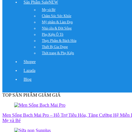
Sản Phẩm Sale
NEW
Mẹ và Bé
Chăm Sóc Sức Khỏe
Mỹ phẩm & Làm Đẹp
Nhà cửa & Đời Sống
Phụ Kiện Ô Tô
Thực Phẩm & Bách Hóa
Thiết Bị Gia Dụng
Thời trang & Phụ Kiện
Shopee
Lazada
Blog
TOP SẢN PHẨM GIẢM GIÁ
Men Sống Bạch Mai Pro – Hỗ Trợ Tiêu Hóa, Tăng Cường Hệ Miễn 
Mẹ và Bé