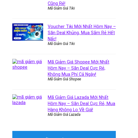
Cũng Rẻ!
Mã Giảm Giá Tiki
Voucher Tiki Mới Nhất Hôm Nay –
Săn Deal Khủng, Mua Sắm Rẻ Hết
Nấc!
Mã Giảm Giá Tiki
Mã Giảm Giá Shopee Mới Nhất
Hôm Nay – Săn Deal Cực Rẻ,
Không Mua Phí Cả Ngày!
Mã Giảm Giá Shopee
Mã Giảm Giá Lazada Mới Nhất
Hôm Nay – Săn Deal Cực Rẻ, Mua
Hàng Không Lo Về Giá!
Mã Giảm Giá Lazada