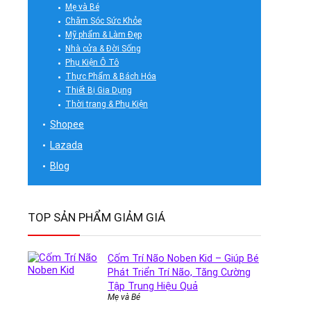
Mẹ và Bé
Chăm Sóc Sức Khỏe
Mỹ phẩm & Làm Đẹp
Nhà cửa & Đời Sống
Phụ Kiện Ô Tô
Thực Phẩm & Bách Hóa
Thiết Bị Gia Dụng
Thời trang & Phụ Kiện
Shopee
Lazada
Blog
TOP SẢN PHẨM GIẢM GIÁ
Cốm Trí Não Noben Kid – Giúp Bé
Phát Triển Trí Não, Tăng Cường
Tập Trung Hiệu Quả
Mẹ và Bé