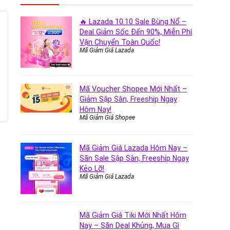
🔥 Lazada 10.10 Sale Bùng Nổ –
Deal Giảm Sốc Đến 90%, Miễn Phí
Vận Chuyển Toàn Quốc!
Mã Giảm Giá Lazada
Mã Voucher Shopee Mới Nhất –
Giảm Sập Sàn, Freeship Ngay
Hôm Nay!
Mã Giảm Giá Shopee
Mã Giảm Giá Lazada Hôm Nay –
Săn Sale Sập Sàn, Freeship Ngay
Kẻo Lỡ!
Mã Giảm Giá Lazada
Mã Giảm Giá Tiki Mới Nhất Hôm
Nay – Săn Deal Khủng, Mua Gì