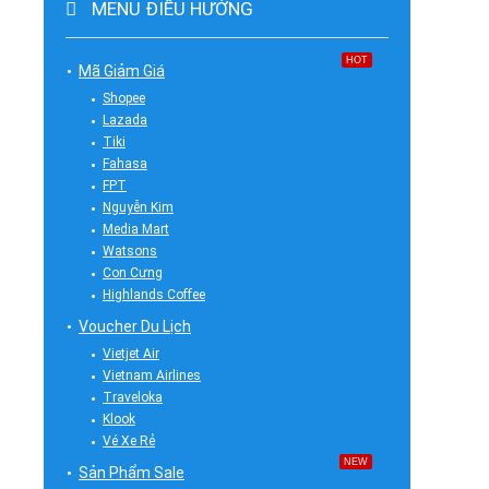
MENU ĐIỀU HƯỚNG
HOT
Mã Giảm Giá
Shopee
Lazada
Tiki
Fahasa
FPT
Nguyễn Kim
Media Mart
Watsons
Con Cưng
Highlands Coffee
Voucher Du Lịch
Vietjet Air
Vietnam Airlines
Traveloka
Klook
Vé Xe Rẻ
NEW
Sản Phẩm Sale