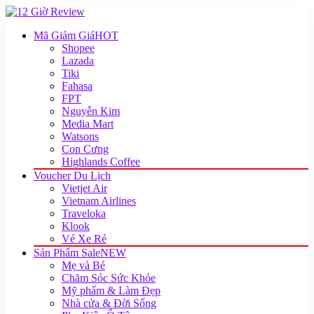
Mã Giảm Giá
HOT
Shopee
Lazada
Tiki
Fahasa
FPT
Nguyễn Kim
Media Mart
Watsons
Con Cưng
Highlands Coffee
Voucher Du Lịch
Vietjet Air
Vietnam Airlines
Traveloka
Klook
Vé Xe Rẻ
Sản Phẩm Sale
NEW
Mẹ và Bé
Chăm Sóc Sức Khỏe
Mỹ phẩm & Làm Đẹp
Nhà cửa & Đời Sống