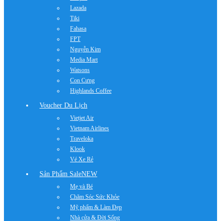
Lazada
Tiki
Fahasa
FPT
Nguyễn Kim
Media Mart
Watsons
Con Cưng
Highlands Coffee
Voucher Du Lịch
Vietjet Air
Vietnam Airlines
Traveloka
Klook
Vé Xe Rẻ
Sản Phẩm Sale
NEW
Mẹ và Bé
Chăm Sóc Sức Khỏe
Mỹ phẩm & Làm Đẹp
Nhà cửa & Đời Sống