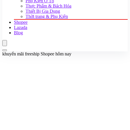
Phụ Kiện Ô Tô
Thực Phẩm & Bách Hóa
Thiết Bị Gia Dụng
Thời trang & Phụ Kiện
Shopee
Lazada
Blog
khuyến mãi freeship Shopee hôm nay