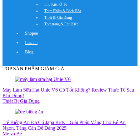
Phụ Kiện Ô Tô
Thực Phẩm & Bách Hóa
Thiết Bị Gia Dụng
Thời trang & Phụ Kiện
Shopee
Lazada
Blog
TOP SẢN PHẨM GIẢM GIÁ
Máy Làm Sữa Hạt Unie V6 Có Tốt Không? Review Thực Tế Sau
Khi Dùng!
Thiết Bị Gia Dụng
Trẻ Biếng Ăn Đã Có Japa Kids – Giải Pháp Vàng Cho Bé Ăn
Ngon, Tăng Cân Dễ Dàng 2025
Mẹ và Bé