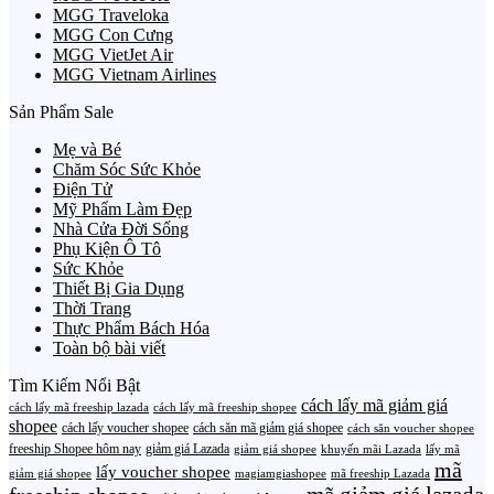
MGG Traveloka
MGG Con Cưng
MGG VietJet Air
MGG Vietnam Airlines
Sản Phẩm Sale
Mẹ và Bé
Chăm Sóc Sức Khỏe
Điện Tử
Mỹ Phẩm Làm Đẹp
Nhà Cửa Đời Sống
Phụ Kiện Ô Tô
Sức Khỏe
Thiết Bị Gia Dụng
Thời Trang
Thực Phẩm Bách Hóa
Toàn bộ bài viết
Tìm Kiếm Nổi Bật
cách lấy mã giảm giá
cách lấy mã freeship lazada
cách lấy mã freeship shopee
shopee
cách lấy voucher shopee
cách săn mã giảm giá shopee
cách săn voucher shopee
freeship Shopee hôm nay
giảm giá Lazada
giảm giá shopee
khuyến mãi Lazada
lấy mã
mã
lấy voucher shopee
giảm giá shopee
magiamgiashopee
mã freeship Lazada