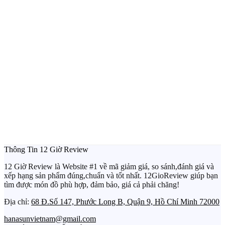
Thông Tin 12 Giờ Review
12 Giờ Review là Website #1 về mã giảm giá, so sánh,đánh giá và
xếp hạng sản phẩm đúng,chuẩn và tốt nhất. 12GioReview giúp bạn
tìm được món đồ phù hợp, đảm bảo, giá cả phải chăng!
Địa chỉ:
68 Đ.Số 147, Phước Long B, Quận 9, Hồ Chí Minh 72000
hanasunvietnam@gmail.com