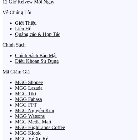
12 Giờ Reivew Mỗi Ngày
Về Chúng Tôi
Giới Thiệu
Liên Hệ
Quảng cáo & Hợp Tác
Chính Sách
Chính Sách Bảo Mật
Điều Khoản Sử Dụng
Mã Giảm Giá
MGG Shopee
MGG Lazada
MGG Tiki
MGG Fahasa
MGG FPT
MGG Nguyễn Kim
MGG Watsons
MGG Media Mart
MGG HighLands Coffee
MGG Klook
MGG Vé Xe Rẻ