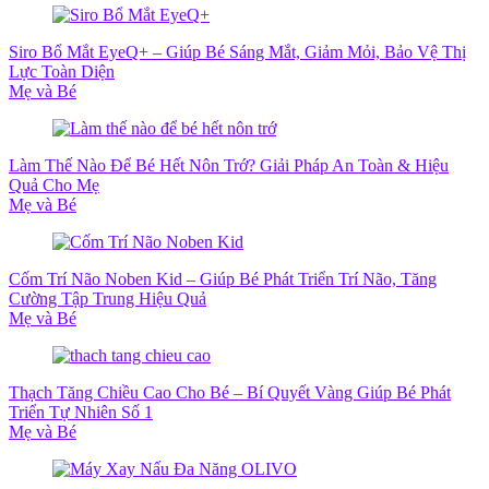
Siro Bổ Mắt EyeQ+ – Giúp Bé Sáng Mắt, Giảm Mỏi, Bảo Vệ Thị
Lực Toàn Diện
Mẹ và Bé
Làm Thế Nào Để Bé Hết Nôn Trớ? Giải Pháp An Toàn & Hiệu
Quả Cho Mẹ
Mẹ và Bé
Cốm Trí Não Noben Kid – Giúp Bé Phát Triển Trí Não, Tăng
Cường Tập Trung Hiệu Quả
Mẹ và Bé
Thạch Tăng Chiều Cao Cho Bé – Bí Quyết Vàng Giúp Bé Phát
Triển Tự Nhiên Số 1
Mẹ và Bé