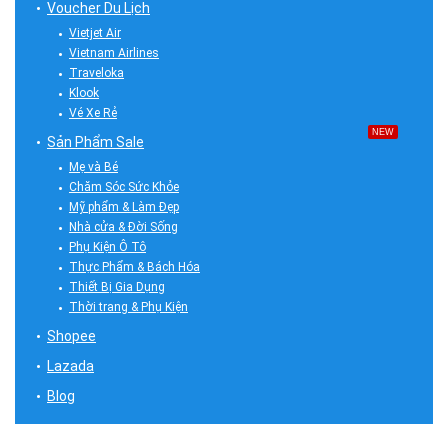
Voucher Du Lịch
Vietjet Air
Vietnam Airlines
Traveloka
Klook
Vé Xe Rẻ
NEW
Sản Phẩm Sale
Mẹ và Bé
Chăm Sóc Sức Khỏe
Mỹ phẩm & Làm Đẹp
Nhà cửa & Đời Sống
Phụ Kiện Ô Tô
Thực Phẩm & Bách Hóa
Thiết Bị Gia Dụng
Thời trang & Phụ Kiện
Shopee
Lazada
Blog