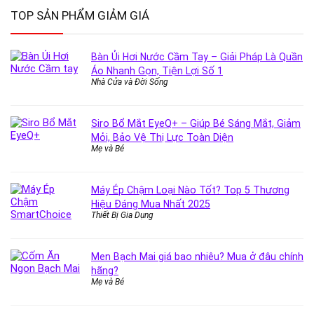
TOP SẢN PHẨM GIẢM GIÁ
Bàn Ủi Hơi Nước Cầm Tay – Giải Pháp Là Quần
Áo Nhanh Gọn, Tiện Lợi Số 1
Nhà Cửa và Đời Sống
Siro Bổ Mắt EyeQ+ – Giúp Bé Sáng Mắt, Giảm
Mỏi, Bảo Vệ Thị Lực Toàn Diện
Mẹ và Bé
Máy Ép Chậm Loại Nào Tốt? Top 5 Thương
Hiệu Đáng Mua Nhất 2025
Thiết Bị Gia Dụng
Men Bạch Mai giá bao nhiêu? Mua ở đâu chính
hãng?
Mẹ và Bé