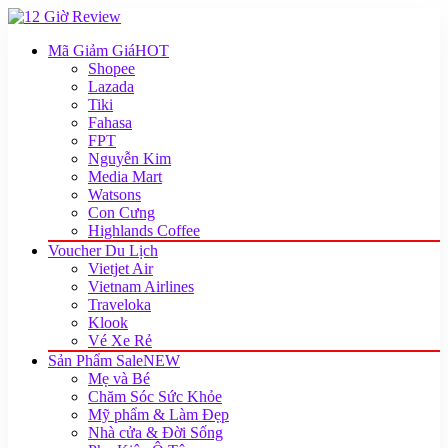
Mã Giảm Giá
HOT
Shopee
Lazada
Tiki
Fahasa
FPT
Nguyễn Kim
Media Mart
Watsons
Con Cưng
Highlands Coffee
Voucher Du Lịch
Vietjet Air
Vietnam Airlines
Traveloka
Klook
Vé Xe Rẻ
Sản Phẩm Sale
NEW
Mẹ và Bé
Chăm Sóc Sức Khỏe
Mỹ phẩm & Làm Đẹp
Nhà cửa & Đời Sống