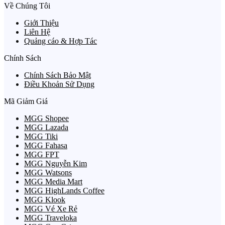
Về Chúng Tôi
Giới Thiệu
Liên Hệ
Quảng cáo & Hợp Tác
Chính Sách
Chính Sách Bảo Mật
Điều Khoản Sử Dụng
Mã Giảm Giá
MGG Shopee
MGG Lazada
MGG Tiki
MGG Fahasa
MGG FPT
MGG Nguyễn Kim
MGG Watsons
MGG Media Mart
MGG HighLands Coffee
MGG Klook
MGG Vé Xe Rẻ
MGG Traveloka