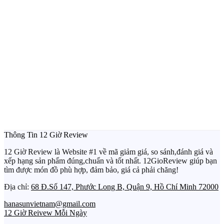
Thông Tin 12 Giờ Review
12 Giờ Review là Website #1 về mã giảm giá, so sánh,đánh giá và
xếp hạng sản phẩm đúng,chuẩn và tốt nhất. 12GioReview giúp bạn
tìm được món đồ phù hợp, đảm bảo, giá cả phải chăng!
Địa chỉ:
68 Đ.Số 147, Phước Long B, Quận 9, Hồ Chí Minh 72000
hanasunvietnam@gmail.com
12 Giờ Reivew Mỗi Ngày