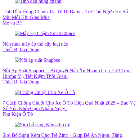
Tinh Dầu Húng Chanh Tía Tô Dr.Baby – Trợ Thủ Ngừa Ho Sổ
Mũi Mỗi Khi Giao Mùa
Mẹ và Bé
Nên mua máy ép trái cây loại nào
Thiết Bị Gia Dụng
Nồi Áp Suất Snapbee – Bí Quyết Nấu Ăn Nhanh Gọn, Giữ Trọn
Hương Vị, Tiết Kiệm Thời Gian!
Thiết Bị Gia Dụng
7 Cách Chống Chuột Cho Xe Ô Tô Hiệu Quả Nhất 2025 – Bảo Vệ
Xế Yêu Khỏi Gặm Nhấm Ngay!
Phụ Kiện Ô Tô
Siro Bổ Sung Kẽm Cho Trẻ Zinc – Giúp Bé Ăn Ngon, Tăng