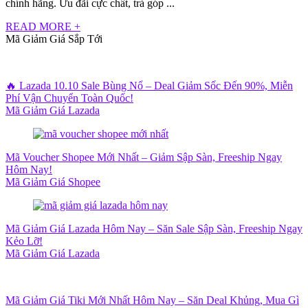
chính hãng. Ưu đãi cực chất, trả góp ...
READ MORE +
Mã Giảm Giá Sắp Tới
🔥 Lazada 10.10 Sale Bùng Nổ – Deal Giảm Sốc Đến 90%, Miễn
Phí Vận Chuyển Toàn Quốc!
Mã Giảm Giá Lazada
Mã Voucher Shopee Mới Nhất – Giảm Sập Sàn, Freeship Ngay
Hôm Nay!
Mã Giảm Giá Shopee
Mã Giảm Giá Lazada Hôm Nay – Săn Sale Sập Sàn, Freeship Ngay
Kẻo Lỡ!
Mã Giảm Giá Lazada
Mã Giảm Giá Tiki Mới Nhất Hôm Nay – Săn Deal Khủng, Mua Gì