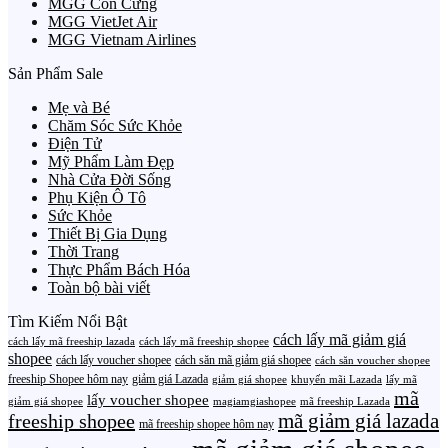
MGG Con Cưng
MGG VietJet Air
MGG Vietnam Airlines
Sản Phẩm Sale
Mẹ và Bé
Chăm Sóc Sức Khỏe
Điện Tử
Mỹ Phẩm Làm Đẹp
Nhà Cửa Đời Sống
Phụ Kiện Ô Tô
Sức Khỏe
Thiết Bị Gia Dụng
Thời Trang
Thực Phẩm Bách Hóa
Toàn bộ bài viết
Tìm Kiếm Nổi Bật
cách lấy mã giảm giá
cách lấy mã freeship lazada
cách lấy mã freeship shopee
shopee
cách lấy voucher shopee
cách săn mã giảm giá shopee
cách săn voucher shopee
freeship Shopee hôm nay
giảm giá Lazada
giảm giá shopee
khuyến mãi Lazada
lấy mã
mã
lấy voucher shopee
giảm giá shopee
magiamgiashopee
mã freeship Lazada
freeship shopee
mã giảm giá lazada
mã freeship shopee hôm nay