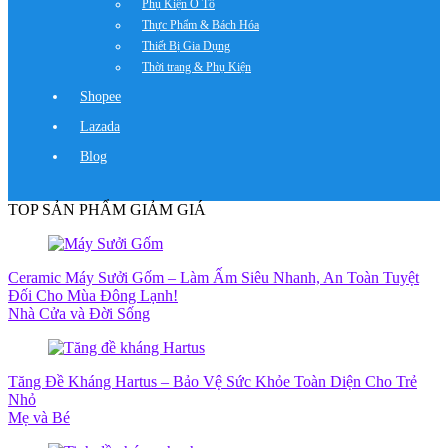
Phụ Kiện Ô Tô
Thực Phẩm & Bách Hóa
Thiết Bị Gia Dụng
Thời trang & Phụ Kiện
Shopee
Lazada
Blog
TOP SẢN PHẨM GIẢM GIÁ
Ceramic Máy Sưởi Gốm – Làm Ấm Siêu Nhanh, An Toàn Tuyệt
Đối Cho Mùa Đông Lạnh!
Nhà Cửa và Đời Sống
Tăng Đề Kháng Hartus – Bảo Vệ Sức Khỏe Toàn Diện Cho Trẻ
Nhỏ
Mẹ và Bé