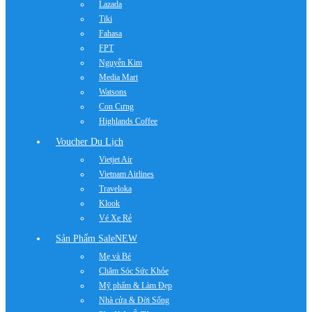
Lazada
Tiki
Fahasa
FPT
Nguyễn Kim
Media Mart
Watsons
Con Cưng
Highlands Coffee
Voucher Du Lịch
Vietjet Air
Vietnam Airlines
Traveloka
Klook
Vé Xe Rẻ
Sản Phẩm Sale
NEW
Mẹ và Bé
Chăm Sóc Sức Khỏe
Mỹ phẩm & Làm Đẹp
Nhà cửa & Đời Sống