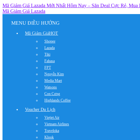
Mã Giảm Giá Lazada Mới Nhất Hôm Nay – Săn Deal Cực Rẻ, Mua
Mã Giảm Giá Lazada
MENU ĐIỀU HƯỚNG
Mã Giảm Giá
HOT
Shopee
Lazada
Tiki
Fahasa
FPT
Nguyễn Kim
Media Mart
Watsons
Con Cưng
Highlands Coffee
Voucher Du Lịch
Vietjet Air
Vietnam Airlines
Traveloka
Klook