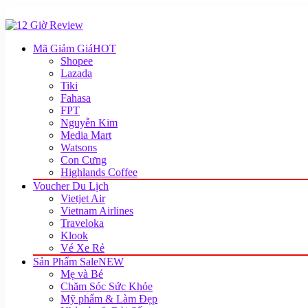
Mã Giảm Giá
HOT
Shopee
Lazada
Tiki
Fahasa
FPT
Nguyễn Kim
Media Mart
Watsons
Con Cưng
Highlands Coffee
Voucher Du Lịch
Vietjet Air
Vietnam Airlines
Traveloka
Klook
Vé Xe Rẻ
Sản Phẩm Sale
NEW
Mẹ và Bé
Chăm Sóc Sức Khỏe
Mỹ phẩm & Làm Đẹp