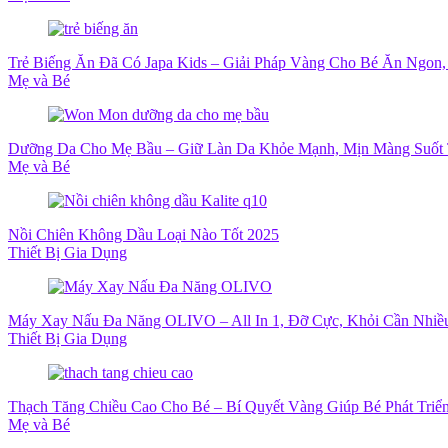
Trẻ Biếng Ăn Đã Có Japa Kids – Giải Pháp Vàng Cho Bé Ăn Ngon
Mẹ và Bé
Dưỡng Da Cho Mẹ Bầu – Giữ Làn Da Khỏe Mạnh, Mịn Màng Suốt 
Mẹ và Bé
Nồi Chiên Không Dầu Loại Nào Tốt 2025
Thiết Bị Gia Dụng
Máy Xay Nấu Đa Năng OLIVO – All In 1, Đỡ Cực, Khỏi Cần Nhiề
Thiết Bị Gia Dụng
Thạch Tăng Chiều Cao Cho Bé – Bí Quyết Vàng Giúp Bé Phát Triể
Mẹ và Bé