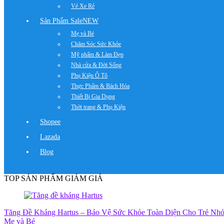
Vé Xe Rẻ
Sản Phẩm Sale
NEW
Mẹ và Bé
Chăm Sóc Sức Khỏe
Mỹ phẩm & Làm Đẹp
Nhà cửa & Đời Sống
Phụ Kiện Ô Tô
Thực Phẩm & Bách Hóa
Thiết Bị Gia Dụng
Thời trang & Phụ Kiện
Shopee
Lazada
Blog
TOP SẢN PHẨM GIẢM GIÁ
Tăng Đề Kháng Hartus – Bảo Vệ Sức Khỏe Toàn Diện Cho Trẻ Nh
Mẹ và Bé