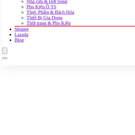
Nhà cửa & Đời Sống
Phụ Kiện Ô Tô
Thực Phẩm & Bách Hóa
Thiết Bị Gia Dụng
Thời trang & Phụ Kiện
Shopee
Lazada
Blog