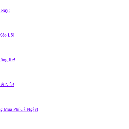
 Nay!
Kẻo Lỡ!
Cũng Rẻ!
ết Nấc!
g Mua Phí Cả Ngày!