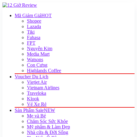
Mã Giảm Giá
HOT
Shopee
Lazada
Tiki
Fahasa
FPT
Nguyễn Kim
Media Mart
Watsons
Con Cưng
Highlands Coffee
Voucher Du Lịch
Vietjet Air
Vietnam Airlines
Traveloka
Klook
Vé Xe Rẻ
Sản Phẩm Sale
NEW
Mẹ và Bé
Chăm Sóc Sức Khỏe
Mỹ phẩm & Làm Đẹp
Nhà cửa & Đời Sống