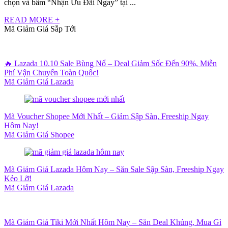
chọn và bấm “Nhận Ưu Đãi Ngay” tại ...
READ MORE +
Mã Giảm Giá Sắp Tới
🔥 Lazada 10.10 Sale Bùng Nổ – Deal Giảm Sốc Đến 90%, Miễn
Phí Vận Chuyển Toàn Quốc!
Mã Giảm Giá Lazada
Mã Voucher Shopee Mới Nhất – Giảm Sập Sàn, Freeship Ngay
Hôm Nay!
Mã Giảm Giá Shopee
Mã Giảm Giá Lazada Hôm Nay – Săn Sale Sập Sàn, Freeship Ngay
Kẻo Lỡ!
Mã Giảm Giá Lazada
Mã Giảm Giá Tiki Mới Nhất Hôm Nay – Săn Deal Khủng, Mua Gì