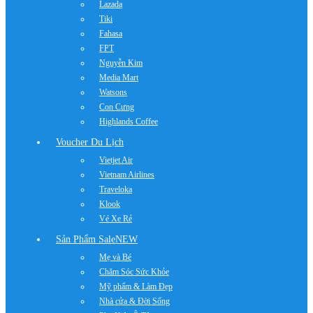
Lazada
Tiki
Fahasa
FPT
Nguyễn Kim
Media Mart
Watsons
Con Cưng
Highlands Coffee
Voucher Du Lịch
Vietjet Air
Vietnam Airlines
Traveloka
Klook
Vé Xe Rẻ
Sản Phẩm Sale
NEW
Mẹ và Bé
Chăm Sóc Sức Khỏe
Mỹ phẩm & Làm Đẹp
Nhà cửa & Đời Sống