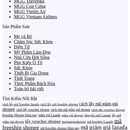
MGG Traveloka
MGG Con Cưng
MGG VietJet Air
MGG Vietnam Airlines
Sản Phẩm Sale
Mẹ và Bé
Chăm Sóc Sức Khỏe
Điện Tử
Mỹ Phẩm Làm Đẹp
Nhà Cửa Đời Sống
Phụ Kiện Ô Tô
Sức Khỏe
Thiết Bị Gia Dụng
Thời Trang
Thực Phẩm Bách Hóa
Toàn bộ bài viết
Tìm Kiếm Nổi Bật
cách lấy mã giảm giá
cách lấy mã freeship lazada
cách lấy mã freeship shopee
shopee
cách lấy voucher shopee
cách săn mã giảm giá shopee
cách săn voucher shopee
freeship Shopee hôm nay
giảm giá Lazada
giảm giá shopee
khuyến mãi Lazada
lấy mã
mã
lấy voucher shopee
giảm giá shopee
magiamgiashopee
mã freeship Lazada
freeship shopee
mã giảm giá lazada
mã freeship shopee hôm nay