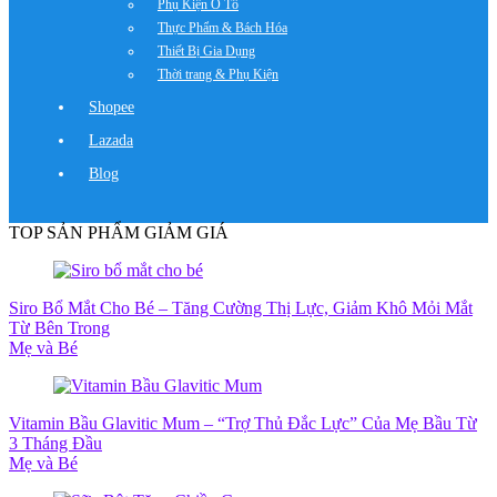
Phụ Kiện Ô Tô
Thực Phẩm & Bách Hóa
Thiết Bị Gia Dụng
Thời trang & Phụ Kiện
Shopee
Lazada
Blog
TOP SẢN PHẨM GIẢM GIÁ
Siro Bổ Mắt Cho Bé – Tăng Cường Thị Lực, Giảm Khô Mỏi Mắt
Từ Bên Trong
Mẹ và Bé
Vitamin Bầu Glavitic Mum – “Trợ Thủ Đắc Lực” Của Mẹ Bầu Từ
3 Tháng Đầu
Mẹ và Bé