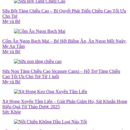
Sữa Bột Tăng Chiều Cao – Bí Quyết Phát Triển Chiều Cao Tối Ưu
Cho Trẻ
Mẹ và Bé
Cốm Ăn Ngon Bạch Mai – Bé Hết Biếng Ăn, Ăn Ngon Mỗi Ngày,
Mẹ An Tâm
Mẹ và Bé
Sữa Non Tăng Chiều Cao Sicasure Canxi – Hỗ Trợ Tăng Chiều
Cao Tối Ưu Cho Trẻ Từ 1 tuổi
Mẹ và Bé
Xịt Họng Xuyên Tâm Liên – Giải Pháp Giảm Ho, Sát Khuẩn Họng
Hiệu Quả Từ Thảo Dược 2025
Sức Khỏe