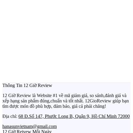
Thông Tin 12 Giờ Review
12 Giờ Review là Website #1 về mã giảm giá, so sánh,đánh giá và
xếp hạng sản phẩm đúng,chuẩn và tốt nhất. 12GioReview giúp bạn
tìm được món đồ phù hợp, đảm bảo, giá cả phải chăng!
Địa chỉ:
68 Đ.Số 147, Phước Long B, Quận 9, Hồ Chí Minh 72000
hanasunvietnam@gmail.com
12 Giờ Reivew Mỗi Ngày