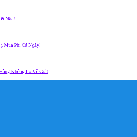
ết Nấc!
g Mua Phí Cả Ngày!
 Hàng Không Lo Về Giá!