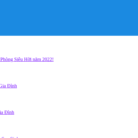
 Phòng Siêu Hời năm 2022!
Gia Đình
ia Đình