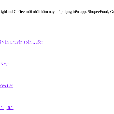
ighland Coffee mới nhất hôm nay – áp dụng trên app, ShopeeFood, Gra
hí Vận Chuyển Toàn Quốc!
 Nay!
Kẻo Lỡ!
Cũng Rẻ!