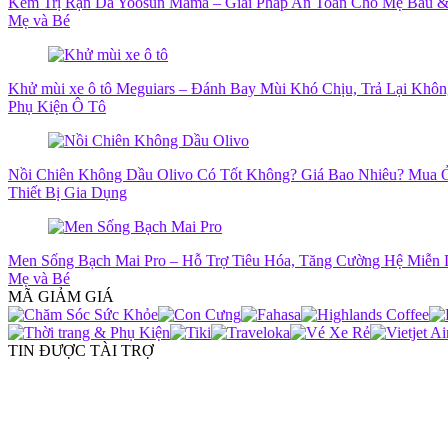
Kem Trị Rạn Da Yoosun Mama – Giải Pháp An Toàn Cho Mẹ Bầu &
Mẹ và Bé
Khử mùi xe ô tô Meguiars – Đánh Bay Mùi Khó Chịu, Trả Lại Khô
Phụ Kiện Ô Tô
Nồi Chiên Không Dầu Olivo Có Tốt Không? Giá Bao Nhiêu? Mua 
Thiết Bị Gia Dụng
Men Sống Bạch Mai Pro – Hỗ Trợ Tiêu Hóa, Tăng Cường Hệ Miễn 
Mẹ và Bé
MÃ GIẢM GIÁ
TIN ĐƯỢC TÀI TRỢ