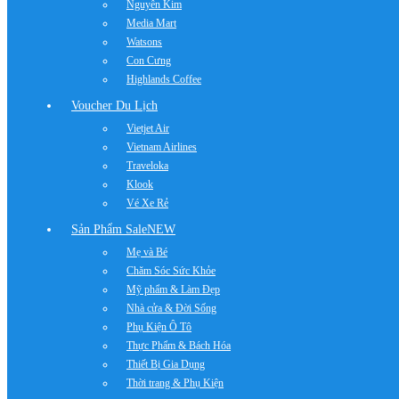
Nguyễn Kim
Media Mart
Watsons
Con Cưng
Highlands Coffee
Voucher Du Lịch
Vietjet Air
Vietnam Airlines
Traveloka
Klook
Vé Xe Rẻ
Sản Phẩm Sale
NEW
Mẹ và Bé
Chăm Sóc Sức Khỏe
Mỹ phẩm & Làm Đẹp
Nhà cửa & Đời Sống
Phụ Kiện Ô Tô
Thực Phẩm & Bách Hóa
Thiết Bị Gia Dụng
Thời trang & Phụ Kiện