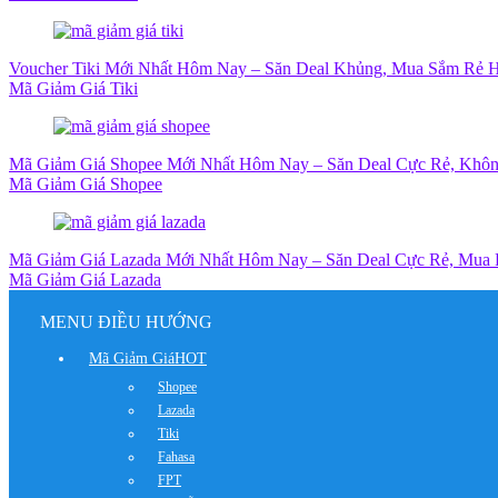
Voucher Tiki Mới Nhất Hôm Nay – Săn Deal Khủng, Mua Sắm Rẻ H
Mã Giảm Giá Tiki
Mã Giảm Giá Shopee Mới Nhất Hôm Nay – Săn Deal Cực Rẻ, Khôn
Mã Giảm Giá Shopee
Mã Giảm Giá Lazada Mới Nhất Hôm Nay – Săn Deal Cực Rẻ, Mua
Mã Giảm Giá Lazada
MENU ĐIỀU HƯỚNG
Mã Giảm Giá
HOT
Shopee
Lazada
Tiki
Fahasa
FPT