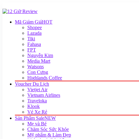
Mã Giảm Giá
HOT
Shopee
Lazada
Tiki
Fahasa
FPT
Nguyễn Kim
Media Mart
Watsons
Con Cưng
Highlands Coffee
Voucher Du Lịch
Vietjet Air
Vietnam Airlines
Traveloka
Klook
Vé Xe Rẻ
Sản Phẩm Sale
NEW
Mẹ và Bé
Chăm Sóc Sức Khỏe
Mỹ phẩm & Làm Đẹp