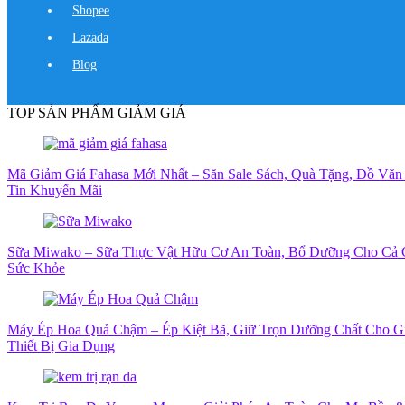
Shopee
Lazada
Blog
TOP SẢN PHẨM GIẢM GIÁ
Mã Giảm Giá Fahasa Mới Nhất – Săn Sale Sách, Quà Tặng, Đồ Văn
Tin Khuyến Mãi
Sữa Miwako – Sữa Thực Vật Hữu Cơ An Toàn, Bổ Dưỡng Cho Cả 
Sức Khỏe
Máy Ép Hoa Quả Chậm – Ép Kiệt Bã, Giữ Trọn Dưỡng Chất Cho G
Thiết Bị Gia Dụng