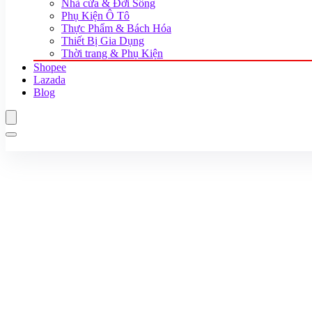
Nhà cửa & Đời Sống
Phụ Kiện Ô Tô
Thực Phẩm & Bách Hóa
Thiết Bị Gia Dụng
Thời trang & Phụ Kiện
Shopee
Lazada
Blog