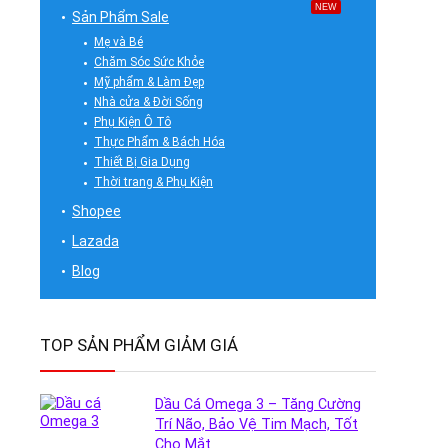
NEW
Sản Phẩm Sale
Mẹ và Bé
Chăm Sóc Sức Khỏe
Mỹ phẩm & Làm Đẹp
Nhà cửa & Đời Sống
Phụ Kiện Ô Tô
Thực Phẩm & Bách Hóa
Thiết Bị Gia Dụng
Thời trang & Phụ Kiện
Shopee
Lazada
Blog
TOP SẢN PHẨM GIẢM GIÁ
Dầu Cá Omega 3 – Tăng Cường
Trí Não, Bảo Vệ Tim Mạch, Tốt
Cho Mắt