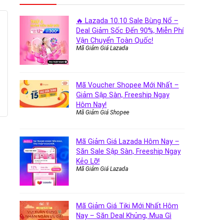
🔥 Lazada 10.10 Sale Bùng Nổ –
Deal Giảm Sốc Đến 90%, Miễn Phí
Vận Chuyển Toàn Quốc!
Mã Giảm Giá Lazada
Mã Voucher Shopee Mới Nhất –
Giảm Sập Sàn, Freeship Ngay
Hôm Nay!
Mã Giảm Giá Shopee
Mã Giảm Giá Lazada Hôm Nay –
Săn Sale Sập Sàn, Freeship Ngay
Kẻo Lỡ!
Mã Giảm Giá Lazada
Mã Giảm Giá Tiki Mới Nhất Hôm
Nay – Săn Deal Khủng, Mua Gì