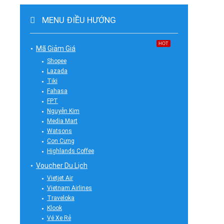
MENU ĐIỀU HƯỚNG
HOT
Mã Giảm Giá
Shopee
Lazada
Tiki
Fahasa
FPT
Nguyễn Kim
Media Mart
Watsons
Con Cưng
Highlands Coffee
Voucher Du Lịch
Vietjet Air
Vietnam Airlines
Traveloka
Klook
Vé Xe Rẻ