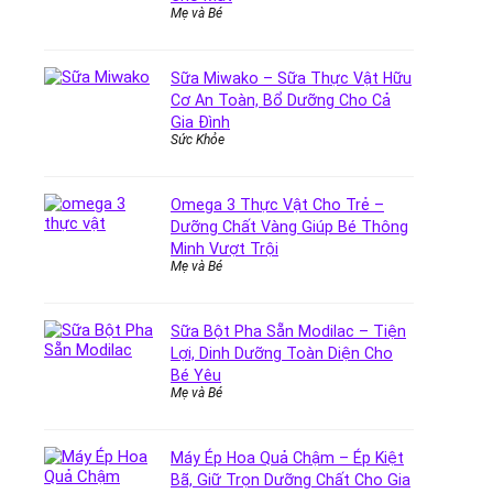
Mẹ và Bé
Sữa Miwako – Sữa Thực Vật Hữu
Cơ An Toàn, Bổ Dưỡng Cho Cả
Gia Đình
Sức Khỏe
Omega 3 Thực Vật Cho Trẻ –
Dưỡng Chất Vàng Giúp Bé Thông
Minh Vượt Trội
Mẹ và Bé
Sữa Bột Pha Sẵn Modilac – Tiện
Lợi, Dinh Dưỡng Toàn Diện Cho
Bé Yêu
Mẹ và Bé
Máy Ép Hoa Quả Chậm – Ép Kiệt
Bã, Giữ Trọn Dưỡng Chất Cho Gia