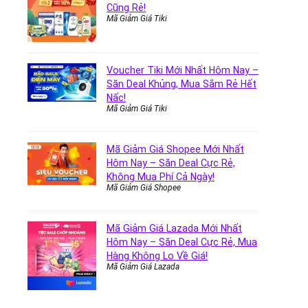
Cũng Rẻ!
Mã Giảm Giá Tiki
Voucher Tiki Mới Nhất Hôm Nay –
Săn Deal Khủng, Mua Sắm Rẻ Hết
Nấc!
Mã Giảm Giá Tiki
Mã Giảm Giá Shopee Mới Nhất
Hôm Nay – Săn Deal Cực Rẻ,
Không Mua Phí Cả Ngày!
Mã Giảm Giá Shopee
Mã Giảm Giá Lazada Mới Nhất
Hôm Nay – Săn Deal Cực Rẻ, Mua
Hàng Không Lo Về Giá!
Mã Giảm Giá Lazada