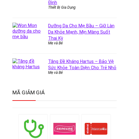
Đình
Thiết Bị Gia Dụng
Dưỡng Da Cho Mẹ Bầu – Giữ Làn
Da Khỏe Mạnh, Mịn Màng Suốt
Thai Kỳ
Mẹ và Bé
Tăng Đề Kháng Hartus – Bảo Vệ
Sức Khỏe Toàn Diện Cho Trẻ Nhỏ
Mẹ và Bé
MÃ GIẢM GIÁ