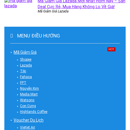
Mã Giảm Giá Lazada Mới Nhất Hôm Nay – Săn
Deal Cực Rẻ, Mua Hàng Không Lo Về Giá!
Mã Giảm Giá Lazada
MENU ĐIỀU HƯỚNG
HOT
Mã Giảm Giá
Shopee
Lazada
Tiki
Fahasa
FPT
Nguyễn Kim
Media Mart
Watsons
Con Cưng
Highlands Coffee
Voucher Du Lịch
Vietjet Air