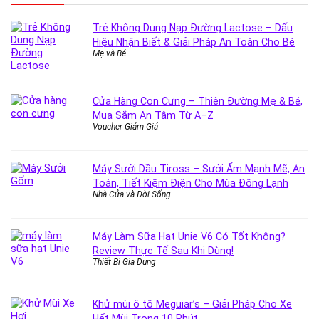
Trẻ Không Dung Nạp Đường Lactose – Dấu
Hiệu Nhận Biết & Giải Pháp An Toàn Cho Bé
Mẹ và Bé
Cửa Hàng Con Cưng – Thiên Đường Mẹ & Bé,
Mua Sắm An Tâm Từ A–Z
Voucher Giảm Giá
Máy Sưởi Dầu Tiross – Sưởi Ấm Mạnh Mẽ, An
Toàn, Tiết Kiệm Điện Cho Mùa Đông Lạnh
Nhà Cửa và Đời Sống
Máy Làm Sữa Hạt Unie V6 Có Tốt Không?
Review Thực Tế Sau Khi Dùng!
Thiết Bị Gia Dụng
Khử mùi ô tô Meguiar’s – Giải Pháp Cho Xe
Hết Mùi Trong 10 Phút