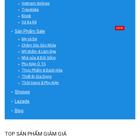
Vietnam Airlines
Traveloka
Klook
Vé Xe Rẻ
NEW
Sản Phẩm Sale
Mẹ và Bé
Chăm Sóc Sức Khỏe
Mỹ phẩm & Làm Đẹp
Nhà cửa & Đời Sống
Phụ Kiện Ô Tô
Thực Phẩm & Bách Hóa
Thiết Bị Gia Dụng
Thời trang & Phụ Kiện
Shopee
Lazada
Blog
TOP SẢN PHẨM GIẢM GIÁ