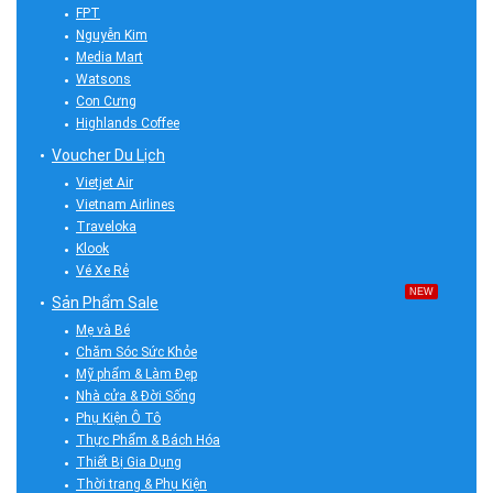
FPT
Nguyễn Kim
Media Mart
Watsons
Con Cưng
Highlands Coffee
Voucher Du Lịch
Vietjet Air
Vietnam Airlines
Traveloka
Klook
Vé Xe Rẻ
NEW
Sản Phẩm Sale
Mẹ và Bé
Chăm Sóc Sức Khỏe
Mỹ phẩm & Làm Đẹp
Nhà cửa & Đời Sống
Phụ Kiện Ô Tô
Thực Phẩm & Bách Hóa
Thiết Bị Gia Dụng
Thời trang & Phụ Kiện