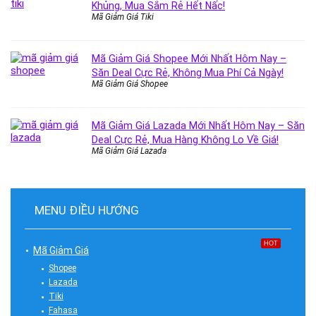
Khủng, Mua Sắm Rẻ Hết Nấc!
Mã Giảm Giá Tiki
Mã Giảm Giá Shopee Mới Nhất Hôm Nay –
Săn Deal Cực Rẻ, Không Mua Phí Cả Ngày!
Mã Giảm Giá Shopee
Mã Giảm Giá Lazada Mới Nhất Hôm Nay – Săn
Deal Cực Rẻ, Mua Hàng Không Lo Về Giá!
Mã Giảm Giá Lazada
MENU ĐIỀU HƯỚNG
HOT
Mã Giảm Giá
Shopee
Lazada
Tiki
Fahasa