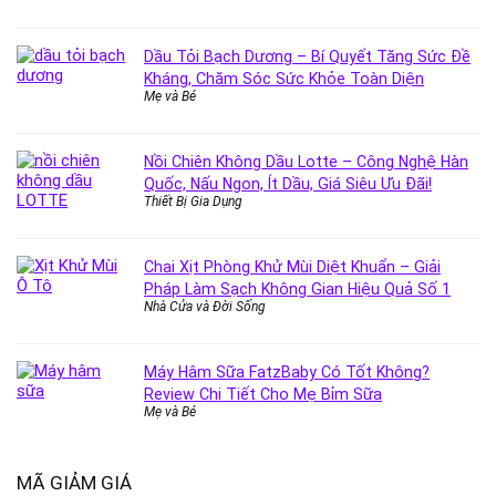
Dầu Tỏi Bạch Dương – Bí Quyết Tăng Sức Đề
Kháng, Chăm Sóc Sức Khỏe Toàn Diện
Mẹ và Bé
Nồi Chiên Không Dầu Lotte – Công Nghệ Hàn
Quốc, Nấu Ngon, Ít Dầu, Giá Siêu Ưu Đãi!
Thiết Bị Gia Dụng
Chai Xịt Phòng Khử Mùi Diệt Khuẩn – Giải
Pháp Làm Sạch Không Gian Hiệu Quả Số 1
Nhà Cửa và Đời Sống
Máy Hâm Sữa FatzBaby Có Tốt Không?
Review Chi Tiết Cho Mẹ Bỉm Sữa
Mẹ và Bé
MÃ GIẢM GIÁ