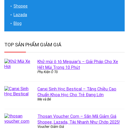
Shopee
Lazada
Blog
TOP SẢN PHẨM GIẢM GIÁ
Khử mùi ô tô Meguiar’s – Giải Pháp Cho Xe
Hết Mùi Trong 10 Phút
Phụ Kiện Ô Tô
Canxi Sinh Học Bestical – Tăng Chiều Cao
Chuẩn Khoa Học Cho Trẻ Đang Lớn
Mẹ và Bé
Thosan Voucher Com – Săn Mã Giảm Giá
Shopee, Lazada, Tiki Nhanh Như Chớp 2025!
Voucher Giảm Giá