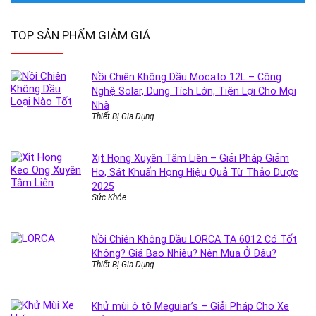
TOP SẢN PHẨM GIẢM GIÁ
Nồi Chiên Không Dầu Mocato 12L – Công
Nghệ Solar, Dung Tích Lớn, Tiện Lợi Cho Mọi
Nhà
Thiết Bị Gia Dụng
Xịt Họng Xuyên Tâm Liên – Giải Pháp Giảm
Ho, Sát Khuẩn Họng Hiệu Quả Từ Thảo Dược
2025
Sức Khỏe
Nồi Chiên Không Dầu LORCA TA 6012 Có Tốt
Không? Giá Bao Nhiêu? Nên Mua Ở Đâu?
Thiết Bị Gia Dụng
Khử mùi ô tô Meguiar’s – Giải Pháp Cho Xe