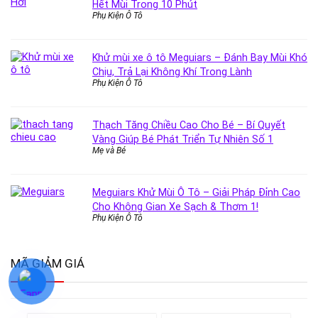
Hết Mùi Trong 10 Phút
Phụ Kiện Ô Tô
Khử mùi xe ô tô Meguiars – Đánh Bay Mùi Khó
Chịu, Trả Lại Không Khí Trong Lành
Phụ Kiện Ô Tô
Thạch Tăng Chiều Cao Cho Bé – Bí Quyết
Vàng Giúp Bé Phát Triển Tự Nhiên Số 1
Mẹ và Bé
Meguiars Khử Mùi Ô Tô – Giải Pháp Đỉnh Cao
Cho Không Gian Xe Sạch & Thơm 1!
Phụ Kiện Ô Tô
MÃ GIẢM GIÁ