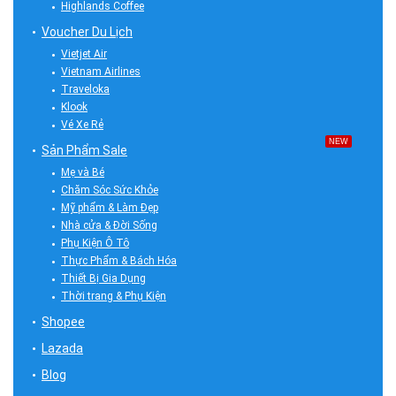
Highlands Coffee
Voucher Du Lịch
Vietjet Air
Vietnam Airlines
Traveloka
Klook
Vé Xe Rẻ
NEW
Sản Phẩm Sale
Mẹ và Bé
Chăm Sóc Sức Khỏe
Mỹ phẩm & Làm Đẹp
Nhà cửa & Đời Sống
Phụ Kiện Ô Tô
Thực Phẩm & Bách Hóa
Thiết Bị Gia Dụng
Thời trang & Phụ Kiện
Shopee
Lazada
Blog