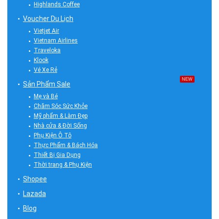
Highlands Coffee
Voucher Du Lịch
Vietjet Air
Vietnam Airlines
Traveloka
Klook
Vé Xe Rẻ
NEW
Sản Phẩm Sale
Mẹ và Bé
Chăm Sóc Sức Khỏe
Mỹ phẩm & Làm Đẹp
Nhà cửa & Đời Sống
Phụ Kiện Ô Tô
Thực Phẩm & Bách Hóa
Thiết Bị Gia Dụng
Thời trang & Phụ Kiện
Shopee
Lazada
Blog