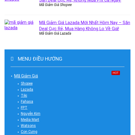
Săn Deal Cực Rẻ, Không Mua Phí Cả Ngày!
Mã Giảm Giá Shopee
Mã Giảm Giá Lazada Mới Nhất Hôm Nay – Săn
Deal Cực Rẻ, Mua Hàng Không Lo Về Giá!
Mã Giảm Giá Lazada
MENU ĐIỀU HƯỚNG
HOT
Mã Giảm Giá
Shopee
Lazada
Tiki
Fahasa
FPT
Nguyễn Kim
Media Mart
Watsons
Con Cưng