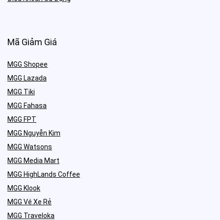
Mã Giảm Giá
MGG Shopee
MGG Lazada
MGG Tiki
MGG Fahasa
MGG FPT
MGG Nguyễn Kim
MGG Watsons
MGG Media Mart
MGG HighLands Coffee
MGG Klook
MGG Vé Xe Rẻ
MGG Traveloka