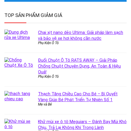
TOP SẢN PHẨM GIẢM GIÁ
Chai xịt nano dẻo Ultima: Giải pháp làm sạch
và bảo vệ xe hơi không cần nước
Phụ Kiện Ô Tô
Đuổi Chuột Ô Tô RATS AWAY – Giải Pháp
Chống Chuột Chuyên Dụng, An Toàn & Hiệu
Quả!
Phụ Kiện Ô Tô
Thạch Tăng Chiều Cao Cho Bé – Bí Quyết
Vàng Giúp Bé Phát Triển Tự Nhiên Số 1
Mẹ và Bé
Khử mùi xe ô tô Meguiars – Đánh Bay Mùi Khó
Chịu, Trả Lại Không Khí Trong Lành