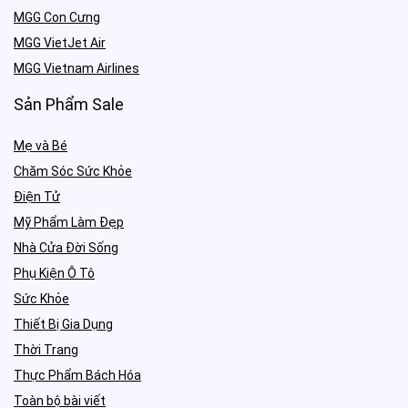
MGG Con Cưng
MGG VietJet Air
MGG Vietnam Airlines
Sản Phẩm Sale
Mẹ và Bé
Chăm Sóc Sức Khỏe
Điện Tử
Mỹ Phẩm Làm Đẹp
Nhà Cửa Đời Sống
Phụ Kiện Ô Tô
Sức Khỏe
Thiết Bị Gia Dụng
Thời Trang
Thực Phẩm Bách Hóa
Toàn bộ bài viết