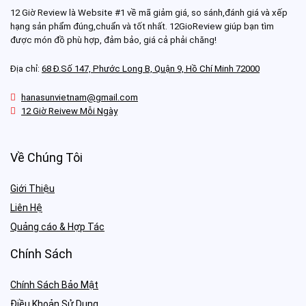
12 Giờ Review là Website #1 về mã giảm giá, so sánh,đánh giá và xếp
hạng sản phẩm đúng,chuẩn và tốt nhất. 12GioReview giúp bạn tìm
được món đồ phù hợp, đảm bảo, giá cả phải chăng!
Địa chỉ:
68 Đ.Số 147, Phước Long B, Quận 9, Hồ Chí Minh 72000
hanasunvietnam@gmail.com
12 Giờ Reivew Mỗi Ngày
Về Chúng Tôi
Giới Thiệu
Liên Hệ
Quảng cáo & Hợp Tác
Chính Sách
Chính Sách Bảo Mật
Điều Khoản Sử Dụng