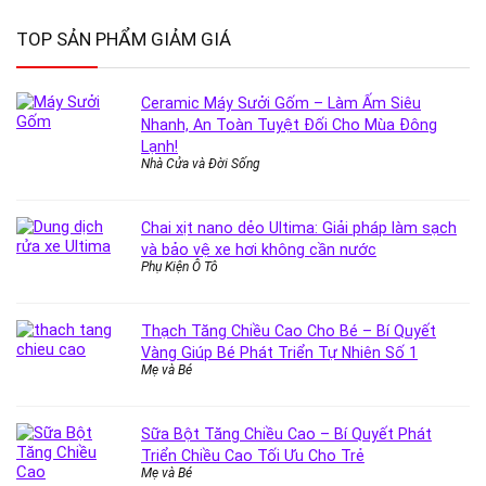
TOP SẢN PHẨM GIẢM GIÁ
Ceramic Máy Sưởi Gốm – Làm Ấm Siêu
Nhanh, An Toàn Tuyệt Đối Cho Mùa Đông
Lạnh!
Nhà Cửa và Đời Sống
Chai xịt nano dẻo Ultima: Giải pháp làm sạch
và bảo vệ xe hơi không cần nước
Phụ Kiện Ô Tô
Thạch Tăng Chiều Cao Cho Bé – Bí Quyết
Vàng Giúp Bé Phát Triển Tự Nhiên Số 1
Mẹ và Bé
Sữa Bột Tăng Chiều Cao – Bí Quyết Phát
Triển Chiều Cao Tối Ưu Cho Trẻ
Mẹ và Bé