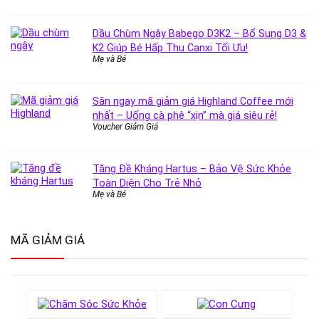
Dầu Chùm Ngây Babego D3K2 – Bổ Sung D3 &
K2 Giúp Bé Hấp Thu Canxi Tối Ưu!
Mẹ và Bé
Săn ngay mã giảm giá Highland Coffee mới
nhất – Uống cà phê “xịn” mà giá siêu rẻ!
Voucher Giảm Giá
Tăng Đề Kháng Hartus – Bảo Vệ Sức Khỏe
Toàn Diện Cho Trẻ Nhỏ
Mẹ và Bé
MÃ GIẢM GIÁ