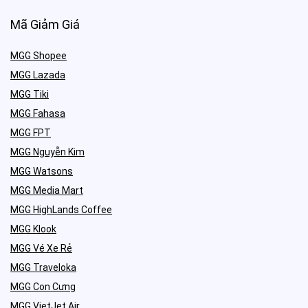
Mã Giảm Giá
MGG Shopee
MGG Lazada
MGG Tiki
MGG Fahasa
MGG FPT
MGG Nguyễn Kim
MGG Watsons
MGG Media Mart
MGG HighLands Coffee
MGG Klook
MGG Vé Xe Rẻ
MGG Traveloka
MGG Con Cưng
MGG VietJet Air