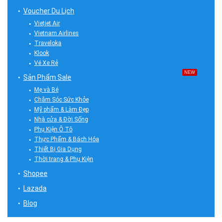
Voucher Du Lịch
Vietjet Air
Vietnam Airlines
Traveloka
Klook
Vé Xe Rẻ
NEW
Sản Phẩm Sale
Mẹ và Bé
Chăm Sóc Sức Khỏe
Mỹ phẩm & Làm Đẹp
Nhà cửa & Đời Sống
Phụ Kiện Ô Tô
Thực Phẩm & Bách Hóa
Thiết Bị Gia Dụng
Thời trang & Phụ Kiện
Shopee
Lazada
Blog