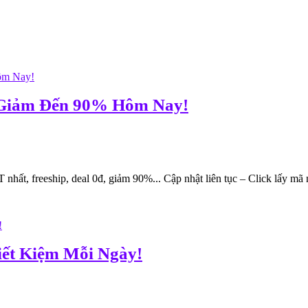
, Giảm Đến 90% Hôm Nay!
, freeship, deal 0đ, giảm 90%... Cập nhật liên tục – Click lấy mã n
ết Kiệm Mỗi Ngày!