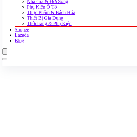
Nhà cửa & Đời Sống
Phụ Kiện Ô Tô
Thực Phẩm & Bách Hóa
Thiết Bị Gia Dụng
Thời trang & Phụ Kiện
Shopee
Lazada
Blog