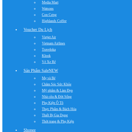
Media Mart
Watsons
Con Cưng
Highlands Coffee
Voucher Du Lịch
Vietjet Air
Vietnam Airlines
Traveloka
Klook
Vé Xe Rẻ
Sản Phẩm Sale
NEW
Mẹ và Bé
Chăm Sóc Sức Khỏe
Mỹ phẩm & Làm Đẹp
Nhà cửa & Đời Sống
Phụ Kiện Ô Tô
Thực Phẩm & Bách Hóa
Thiết Bị Gia Dụng
Thời trang & Phụ Kiện
Shopee