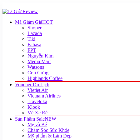
Mã Giảm Giá
HOT
Shopee
Lazada
Tiki
Fahasa
FPT
Nguyễn Kim
Media Mart
Watsons
Con Cưng
Highlands Coffee
Voucher Du Lịch
Vietjet Air
Vietnam Airlines
Traveloka
Klook
Vé Xe Rẻ
Sản Phẩm Sale
NEW
Mẹ và Bé
Chăm Sóc Sức Khỏe
Mỹ phẩm & Làm Đẹp