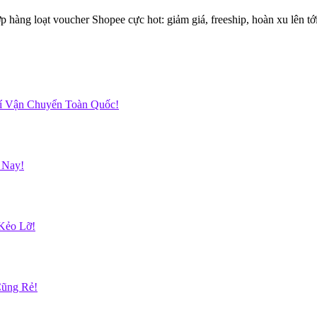
 hàng loạt voucher Shopee cực hot: giảm giá, freeship, hoàn xu lên tớ
hí Vận Chuyển Toàn Quốc!
 Nay!
Kẻo Lỡ!
Cũng Rẻ!