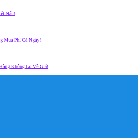
ết Nấc!
g Mua Phí Cả Ngày!
 Hàng Không Lo Về Giá!