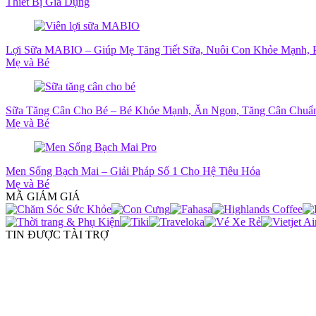
Thiết Bị Gia Dụng
Lợi Sữa MABIO – Giúp Mẹ Tăng Tiết Sữa, Nuôi Con Khỏe Mạnh, P
Mẹ và Bé
Sữa Tăng Cân Cho Bé – Bé Khỏe Mạnh, Ăn Ngon, Tăng Cân Chuẩ
Mẹ và Bé
Men Sống Bạch Mai – Giải Pháp Số 1 Cho Hệ Tiêu Hóa
Mẹ và Bé
MÃ GIẢM GIÁ
TIN ĐƯỢC TÀI TRỢ