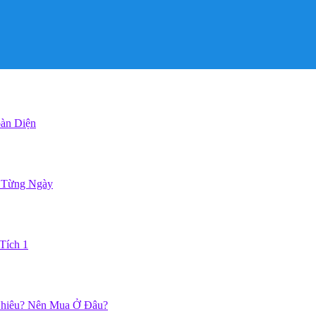
oàn Diện
 Từng Ngày
Tích 1
hiêu? Nên Mua Ở Đâu?