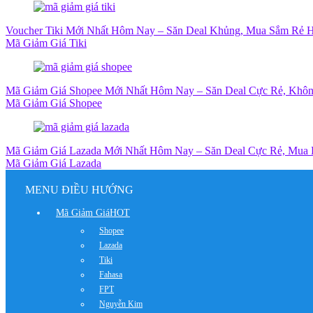
Voucher Tiki Mới Nhất Hôm Nay – Săn Deal Khủng, Mua Sắm Rẻ H
Mã Giảm Giá Tiki
Mã Giảm Giá Shopee Mới Nhất Hôm Nay – Săn Deal Cực Rẻ, Khôn
Mã Giảm Giá Shopee
Mã Giảm Giá Lazada Mới Nhất Hôm Nay – Săn Deal Cực Rẻ, Mua
Mã Giảm Giá Lazada
MENU ĐIỀU HƯỚNG
Mã Giảm Giá
HOT
Shopee
Lazada
Tiki
Fahasa
FPT
Nguyễn Kim