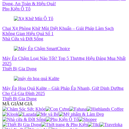
Dụng, An Toàn & Hiệu Quả!
Phụ Kiện Ô Tô
Chai Xịt Phòng Khử Mùi Diệt Khuẩn – Giải Pháp Làm Sạch
Không Gian Hiệu Quả Số 1
Nhà Cửa và Đời Sống
Máy Ép Chậm Loại Nào Tốt? Top 5 Thương Hiệu Đáng Mua Nhất
2025
Thiết Bị Gia Dụng
Máy Ép Hoa Quả Kalite – Giải Pháp Ép Nhanh, Giữ Dinh Dưỡng
Cho Cả Gia Đình 2025
Thiết Bị Gia Dụng
MÃ GIẢM GIÁ