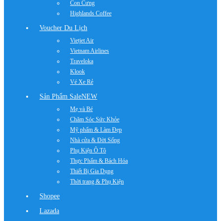
Con Cưng
Highlands Coffee
Voucher Du Lịch
Vietjet Air
Vietnam Airlines
Traveloka
Klook
Vé Xe Rẻ
Sản Phẩm Sale
NEW
Mẹ và Bé
Chăm Sóc Sức Khỏe
Mỹ phẩm & Làm Đẹp
Nhà cửa & Đời Sống
Phụ Kiện Ô Tô
Thực Phẩm & Bách Hóa
Thiết Bị Gia Dụng
Thời trang & Phụ Kiện
Shopee
Lazada