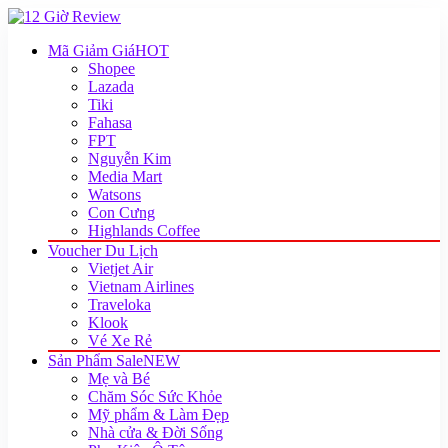
Mã Giảm Giá
HOT
Shopee
Lazada
Tiki
Fahasa
FPT
Nguyễn Kim
Media Mart
Watsons
Con Cưng
Highlands Coffee
Voucher Du Lịch
Vietjet Air
Vietnam Airlines
Traveloka
Klook
Vé Xe Rẻ
Sản Phẩm Sale
NEW
Mẹ và Bé
Chăm Sóc Sức Khỏe
Mỹ phẩm & Làm Đẹp
Nhà cửa & Đời Sống