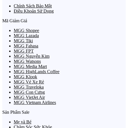
Chính Sách Bảo Mật
Điều Khoản Sử Dụng
Mã Giảm Giá
MGG Shopee
MGG Lazada
MGG Tiki
MGG Fahasa
MGG FPT
MGG Nguyễn Kim
MGG Watsons
MGG Media Mart
MGG HighLands Coffee
MGG Klook
MGG Vé Xe Rẻ
MGG Traveloka
MGG Con Cưng
MGG VietJet Air
MGG Vietnam Airlines
Sản Phẩm Sale
Mẹ và Bé
Chăm Sóc Sức Khỏe