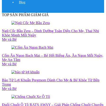
Blog
TOP SẢN PHẨM GIẢM GIÁ
Ngũ Cốc Bầu Zera – Dinh Dưỡng Toàn Diện Cho Mẹ, Thai Nhi
Khỏe Mạnh Mỗi Ngày
Mẹ và Bé
Cốm Ăn Ngon Bạch Mai – Bé Hết Biếng Ăn, Ăn Ngon Mỗi Ngày,
Mẹ An Tâm
Mẹ và Bé
Bào Tử Lợi Khuẩn Pregmom Dành Cho Mẹ & Bé Khỏe Từ Bên
Trong
Mẹ và Bé
Đuổi Chuột Ô Tô RATS AWAY – Giải Pháp Chống Chuột Chuyên