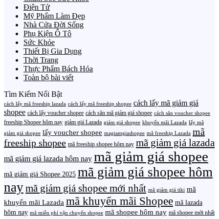
Điện Tử
Mỹ Phẩm Làm Đẹp
Nhà Cửa Đời Sống
Phụ Kiện Ô Tô
Sức Khỏe
Thiết Bị Gia Dụng
Thời Trang
Thực Phẩm Bách Hóa
Toàn bộ bài viết
Tìm Kiếm Nổi Bật
cách lấy mã giảm giá
cách lấy mã freeship lazada
cách lấy mã freeship shopee
shopee
cách lấy voucher shopee
cách săn mã giảm giá shopee
cách săn voucher shopee
freeship Shopee hôm nay
giảm giá Lazada
giảm giá shopee
khuyến mãi Lazada
lấy mã
mã
lấy voucher shopee
giảm giá shopee
magiamgiashopee
mã freeship Lazada
freeship shopee
mã giảm giá lazada
mã freeship shopee hôm nay
mã giảm giá shopee
mã giảm giá lazada hôm nay
mã giảm giá shopee hôm
mã giảm giá Shopee 2025
nay
mã giảm giá shopee mới nhất
mã
mã giảm giá tiki
mã khuyến mãi Shopee
khuyến mãi Lazada
mã lazada
mã shopee hôm nay
hôm nay
mã shopee mới nhất
mã miễn phí vận chuyển shopee