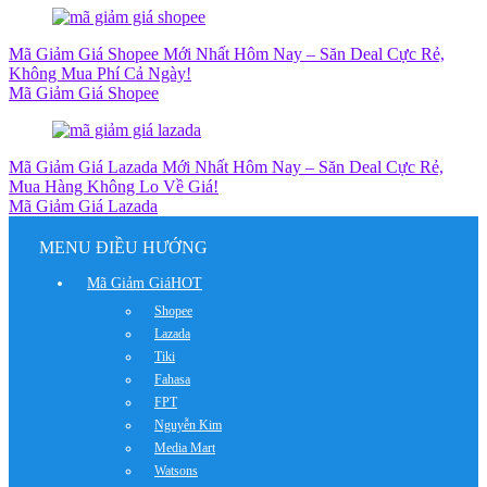
Mã Giảm Giá Shopee Mới Nhất Hôm Nay – Săn Deal Cực Rẻ,
Không Mua Phí Cả Ngày!
Mã Giảm Giá Shopee
Mã Giảm Giá Lazada Mới Nhất Hôm Nay – Săn Deal Cực Rẻ,
Mua Hàng Không Lo Về Giá!
Mã Giảm Giá Lazada
MENU ĐIỀU HƯỚNG
Mã Giảm Giá
HOT
Shopee
Lazada
Tiki
Fahasa
FPT
Nguyễn Kim
Media Mart
Watsons