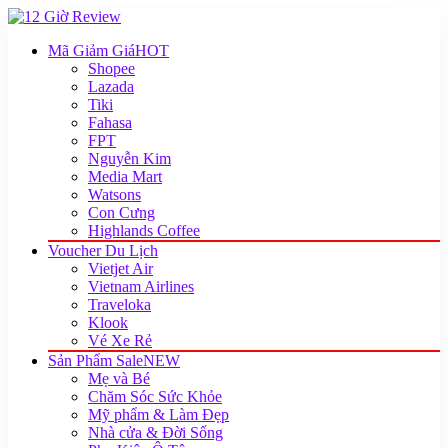
Mã Giảm Giá
HOT
Shopee
Lazada
Tiki
Fahasa
FPT
Nguyễn Kim
Media Mart
Watsons
Con Cưng
Highlands Coffee
Voucher Du Lịch
Vietjet Air
Vietnam Airlines
Traveloka
Klook
Vé Xe Rẻ
Sản Phẩm Sale
NEW
Mẹ và Bé
Chăm Sóc Sức Khỏe
Mỹ phẩm & Làm Đẹp
Nhà cửa & Đời Sống