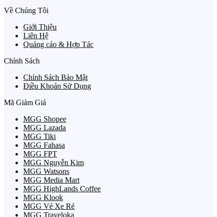
Về Chúng Tôi
Giới Thiệu
Liên Hệ
Quảng cáo & Hợp Tác
Chính Sách
Chính Sách Bảo Mật
Điều Khoản Sử Dụng
Mã Giảm Giá
MGG Shopee
MGG Lazada
MGG Tiki
MGG Fahasa
MGG FPT
MGG Nguyễn Kim
MGG Watsons
MGG Media Mart
MGG HighLands Coffee
MGG Klook
MGG Vé Xe Rẻ
MGG Traveloka