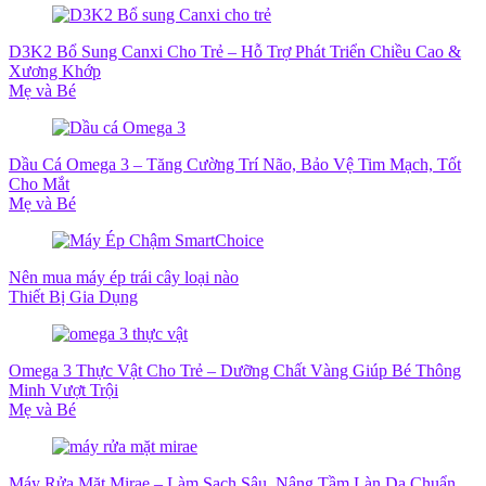
D3K2 Bổ Sung Canxi Cho Trẻ – Hỗ Trợ Phát Triển Chiều Cao &
Xương Khớp
Mẹ và Bé
Dầu Cá Omega 3 – Tăng Cường Trí Não, Bảo Vệ Tim Mạch, Tốt
Cho Mắt
Mẹ và Bé
Nên mua máy ép trái cây loại nào
Thiết Bị Gia Dụng
Omega 3 Thực Vật Cho Trẻ – Dưỡng Chất Vàng Giúp Bé Thông
Minh Vượt Trội
Mẹ và Bé
Máy Rửa Mặt Mirae – Làm Sạch Sâu, Nâng Tầm Làn Da Chuẩn