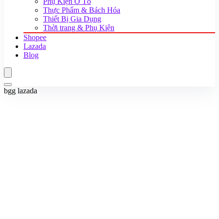
Phụ Kiện Ô Tô
Thực Phẩm & Bách Hóa
Thiết Bị Gia Dụng
Thời trang & Phụ Kiện
Shopee
Lazada
Blog
bgg lazada