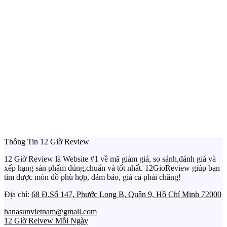
Thông Tin 12 Giờ Review
12 Giờ Review là Website #1 về mã giảm giá, so sánh,đánh giá và
xếp hạng sản phẩm đúng,chuẩn và tốt nhất. 12GioReview giúp bạn
tìm được món đồ phù hợp, đảm bảo, giá cả phải chăng!
Địa chỉ:
68 Đ.Số 147, Phước Long B, Quận 9, Hồ Chí Minh 72000
hanasunvietnam@gmail.com
12 Giờ Reivew Mỗi Ngày