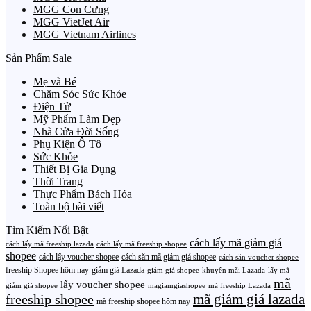
MGG Con Cưng
MGG VietJet Air
MGG Vietnam Airlines
Sản Phẩm Sale
Mẹ và Bé
Chăm Sóc Sức Khỏe
Điện Tử
Mỹ Phẩm Làm Đẹp
Nhà Cửa Đời Sống
Phụ Kiện Ô Tô
Sức Khỏe
Thiết Bị Gia Dụng
Thời Trang
Thực Phẩm Bách Hóa
Toàn bộ bài viết
Tìm Kiếm Nổi Bật
cách lấy mã giảm giá
cách lấy mã freeship lazada
cách lấy mã freeship shopee
shopee
cách lấy voucher shopee
cách săn mã giảm giá shopee
cách săn voucher shopee
freeship Shopee hôm nay
giảm giá Lazada
giảm giá shopee
khuyến mãi Lazada
lấy mã
mã
lấy voucher shopee
giảm giá shopee
magiamgiashopee
mã freeship Lazada
freeship shopee
mã giảm giá lazada
mã freeship shopee hôm nay