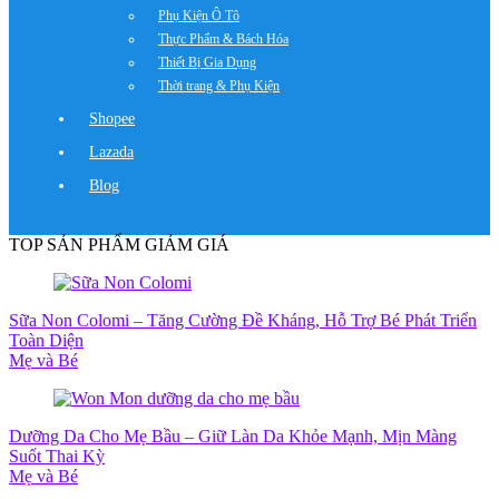
Phụ Kiện Ô Tô
Thực Phẩm & Bách Hóa
Thiết Bị Gia Dụng
Thời trang & Phụ Kiện
Shopee
Lazada
Blog
TOP SẢN PHẨM GIẢM GIÁ
Sữa Non Colomi – Tăng Cường Đề Kháng, Hỗ Trợ Bé Phát Triển
Toàn Diện
Mẹ và Bé
Dưỡng Da Cho Mẹ Bầu – Giữ Làn Da Khỏe Mạnh, Mịn Màng
Suốt Thai Kỳ
Mẹ và Bé