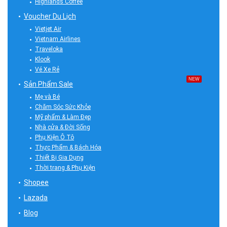
Highlands Coffee
Voucher Du Lịch
Vietjet Air
Vietnam Airlines
Traveloka
Klook
Vé Xe Rẻ
NEW
Sản Phẩm Sale
Mẹ và Bé
Chăm Sóc Sức Khỏe
Mỹ phẩm & Làm Đẹp
Nhà cửa & Đời Sống
Phụ Kiện Ô Tô
Thực Phẩm & Bách Hóa
Thiết Bị Gia Dụng
Thời trang & Phụ Kiện
Shopee
Lazada
Blog