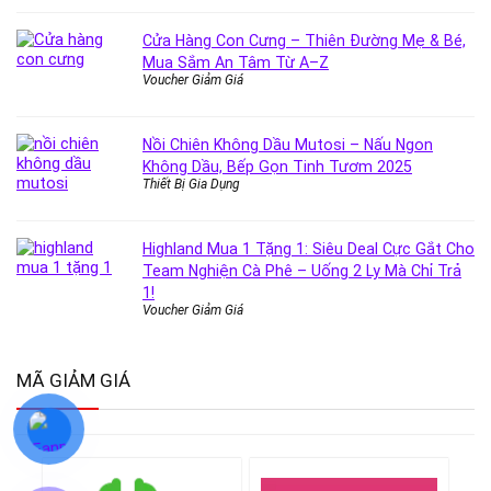
Cửa Hàng Con Cưng – Thiên Đường Mẹ & Bé,
Mua Sắm An Tâm Từ A–Z
Voucher Giảm Giá
Nồi Chiên Không Dầu Mutosi – Nấu Ngon
Không Dầu, Bếp Gọn Tinh Tươm 2025
Thiết Bị Gia Dụng
Highland Mua 1 Tặng 1: Siêu Deal Cực Gắt Cho
Team Nghiện Cà Phê – Uống 2 Ly Mà Chỉ Trả
1!
Voucher Giảm Giá
MÃ GIẢM GIÁ