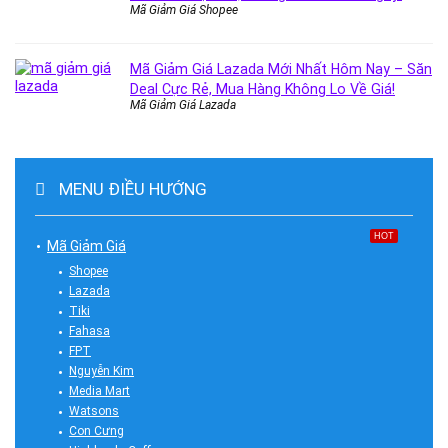
Mã Giảm Giá Shopee
Mã Giảm Giá Lazada Mới Nhất Hôm Nay – Săn
Deal Cực Rẻ, Mua Hàng Không Lo Về Giá!
Mã Giảm Giá Lazada
MENU ĐIỀU HƯỚNG
HOT
Mã Giảm Giá
Shopee
Lazada
Tiki
Fahasa
FPT
Nguyễn Kim
Media Mart
Watsons
Con Cưng