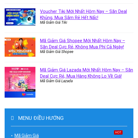
Voucher Tiki Mới Nhất Hôm Nay – Săn Deal
Khủng, Mua Sắm Rẻ Hết Nấc!
Mã Giảm Giá Tiki
Mã Giảm Giá Shopee Mới Nhất Hôm Nay –
Săn Deal Cực Rẻ, Không Mua Phí Cả Ngày!
Mã Giảm Giá Shopee
Mã Giảm Giá Lazada Mới Nhất Hôm Nay – Săn
Deal Cực Rẻ, Mua Hàng Không Lo Về Giá!
Mã Giảm Giá Lazada
MENU ĐIỀU HƯỚNG
HOT
Mã Giảm Giá