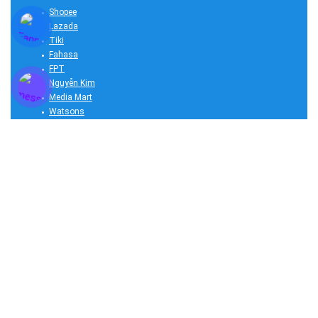
Shopee
Lazada
Tiki
Fahasa
FPT
Nguyễn Kim
Media Mart
Watsons
Con Cưng
Highlands Coffee
Voucher Du Lịch
Vietjet Air
Vietnam Airlines
Traveloka
Klook
Vé Xe Rẻ
NEW
Sản Phẩm Sale
Mẹ và Bé
Chăm Sóc Sức Khỏe
Mỹ phẩm & Làm Đẹp
Nhà cửa & Đời Sống