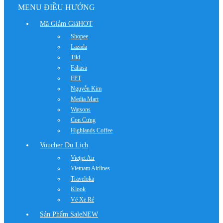
MENU ĐIỀU HƯỚNG
Mã Giảm Giá
HOT
Shopee
Lazada
Tiki
Fahasa
FPT
Nguyễn Kim
Media Mart
Watsons
Con Cưng
Highlands Coffee
Voucher Du Lịch
Vietjet Air
Vietnam Airlines
Traveloka
Klook
Vé Xe Rẻ
Sản Phẩm Sale
NEW