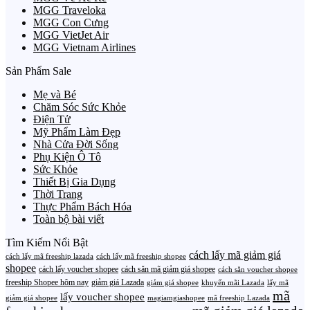
MGG Traveloka
MGG Con Cưng
MGG VietJet Air
MGG Vietnam Airlines
Sản Phẩm Sale
Mẹ và Bé
Chăm Sóc Sức Khỏe
Điện Tử
Mỹ Phẩm Làm Đẹp
Nhà Cửa Đời Sống
Phụ Kiện Ô Tô
Sức Khỏe
Thiết Bị Gia Dụng
Thời Trang
Thực Phẩm Bách Hóa
Toàn bộ bài viết
Tìm Kiếm Nổi Bật
cách lấy mã giảm giá
cách lấy mã freeship lazada
cách lấy mã freeship shopee
shopee
cách lấy voucher shopee
cách săn mã giảm giá shopee
cách săn voucher shopee
freeship Shopee hôm nay
giảm giá Lazada
giảm giá shopee
khuyến mãi Lazada
lấy mã
mã
lấy voucher shopee
giảm giá shopee
magiamgiashopee
mã freeship Lazada