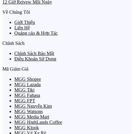
12 Giờ Reivew Mỗi Ngày
Về Chúng Tôi
Giới Thiệu
Liên Hệ
Quảng cáo & Hợp Tác
Chính Sách
Chính Sách Bảo Mật
Điều Khoản Sử Dụng
Mã Giảm Giá
MGG Shopee
MGG Lazada
MGG Tiki
MGG Fahasa
MGG FPT
MGG Nguyễn Kim
MGG Watsons
MGG Media Mart
MGG HighLands Coffee
MGG Klook
MGG Vé Xe Rẻ