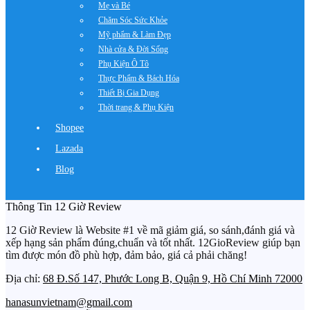
Mẹ và Bé
Chăm Sóc Sức Khỏe
Mỹ phẩm & Làm Đẹp
Nhà cửa & Đời Sống
Phụ Kiện Ô Tô
Thực Phẩm & Bách Hóa
Thiết Bị Gia Dụng
Thời trang & Phụ Kiện
Shopee
Lazada
Blog
Thông Tin 12 Giờ Review
12 Giờ Review là Website #1 về mã giảm giá, so sánh,đánh giá và
xếp hạng sản phẩm đúng,chuẩn và tốt nhất. 12GioReview giúp bạn
tìm được món đồ phù hợp, đảm bảo, giá cả phải chăng!
Địa chỉ:
68 Đ.Số 147, Phước Long B, Quận 9, Hồ Chí Minh 72000
hanasunvietnam@gmail.com