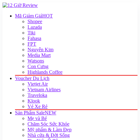
Mã Giảm Giá
HOT
Shopee
Lazada
Tiki
Fahasa
FPT
Nguyễn Kim
Media Mart
Watsons
Con Cưng
Highlands Coffee
Voucher Du Lịch
Vietjet Air
Vietnam Airlines
Traveloka
Klook
Vé Xe Rẻ
Sản Phẩm Sale
NEW
Mẹ và Bé
Chăm Sóc Sức Khỏe
Mỹ phẩm & Làm Đẹp
Nhà cửa & Đời Sống