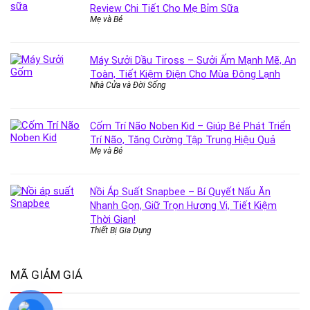
Review Chi Tiết Cho Mẹ Bỉm Sữa
Mẹ và Bé
Máy Sưởi Dầu Tiross – Sưởi Ấm Mạnh Mẽ, An
Toàn, Tiết Kiệm Điện Cho Mùa Đông Lạnh
Nhà Cửa và Đời Sống
Cốm Trí Não Noben Kid – Giúp Bé Phát Triển
Trí Não, Tăng Cường Tập Trung Hiệu Quả
Mẹ và Bé
Nồi Áp Suất Snapbee – Bí Quyết Nấu Ăn
Nhanh Gọn, Giữ Trọn Hương Vị, Tiết Kiệm
Thời Gian!
Thiết Bị Gia Dụng
MÃ GIẢM GIÁ