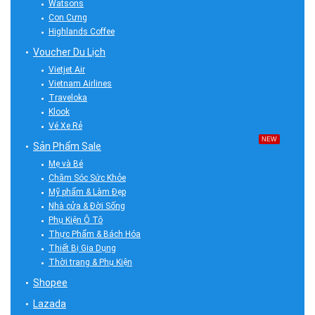
Watsons
Con Cưng
Highlands Coffee
Voucher Du Lịch
Vietjet Air
Vietnam Airlines
Traveloka
Klook
Vé Xe Rẻ
NEW
Sản Phẩm Sale
Mẹ và Bé
Chăm Sóc Sức Khỏe
Mỹ phẩm & Làm Đẹp
Nhà cửa & Đời Sống
Phụ Kiện Ô Tô
Thực Phẩm & Bách Hóa
Thiết Bị Gia Dụng
Thời trang & Phụ Kiện
Shopee
Lazada