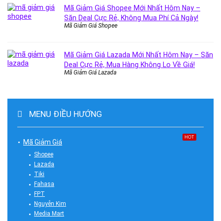
Mã Giảm Giá Shopee Mới Nhất Hôm Nay –
Săn Deal Cực Rẻ, Không Mua Phí Cả Ngày!
Mã Giảm Giá Shopee
Mã Giảm Giá Lazada Mới Nhất Hôm Nay – Săn
Deal Cực Rẻ, Mua Hàng Không Lo Về Giá!
Mã Giảm Giá Lazada
MENU ĐIỀU HƯỚNG
HOT
Mã Giảm Giá
Shopee
Lazada
Tiki
Fahasa
FPT
Nguyễn Kim
Media Mart