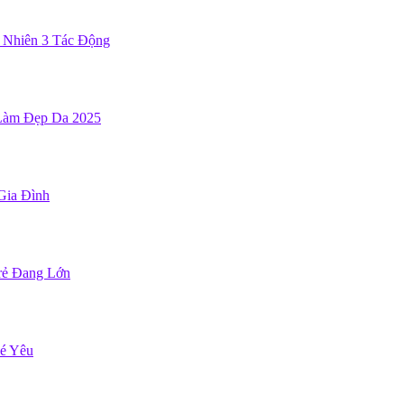
ự Nhiên 3 Tác Động
 Làm Đẹp Da 2025
Gia Đình
rẻ Đang Lớn
Bé Yêu