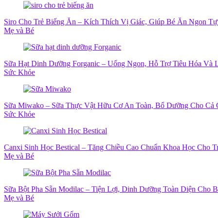
Siro Cho Trẻ Biếng Ăn – Kích Thích Vị Giác, Giúp Bé Ăn Ngon T
Mẹ và Bé
Sữa Hạt Dinh Dưỡng Forganic – Uống Ngon, Hỗ Trợ Tiêu Hóa Và
Sức Khỏe
Sữa Miwako – Sữa Thực Vật Hữu Cơ An Toàn, Bổ Dưỡng Cho Cả 
Sức Khỏe
Canxi Sinh Học Bestical – Tăng Chiều Cao Chuẩn Khoa Học Cho T
Mẹ và Bé
Sữa Bột Pha Sẵn Modilac – Tiện Lợi, Dinh Dưỡng Toàn Diện Cho 
Mẹ và Bé