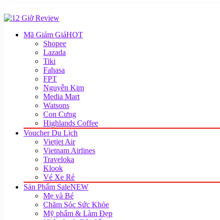
Mã Giảm Giá
HOT
Shopee
Lazada
Tiki
Fahasa
FPT
Nguyễn Kim
Media Mart
Watsons
Con Cưng
Highlands Coffee
Voucher Du Lịch
Vietjet Air
Vietnam Airlines
Traveloka
Klook
Vé Xe Rẻ
Sản Phẩm Sale
NEW
Mẹ và Bé
Chăm Sóc Sức Khỏe
Mỹ phẩm & Làm Đẹp