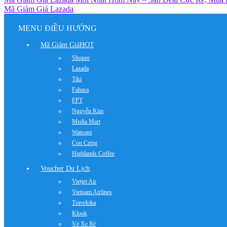
Mã Giảm Giá Lazada
MENU ĐIỀU HƯỚNG
Mã Giảm Giá
HOT
Shopee
Lazada
Tiki
Fahasa
FPT
Nguyễn Kim
Media Mart
Watsons
Con Cưng
Highlands Coffee
Voucher Du Lịch
Vietjet Air
Vietnam Airlines
Traveloka
Klook
Vé Xe Rẻ