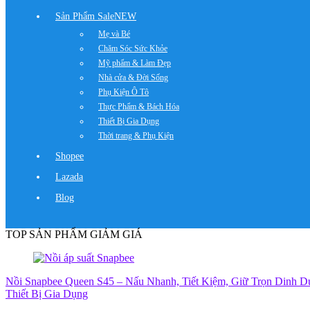
Sản Phẩm Sale
NEW
Mẹ và Bé
Chăm Sóc Sức Khỏe
Mỹ phẩm & Làm Đẹp
Nhà cửa & Đời Sống
Phụ Kiện Ô Tô
Thực Phẩm & Bách Hóa
Thiết Bị Gia Dụng
Thời trang & Phụ Kiện
Shopee
Lazada
Blog
TOP SẢN PHẨM GIẢM GIÁ
Nồi Snapbee Queen S45 – Nấu Nhanh, Tiết Kiệm, Giữ Trọn Dinh 
Thiết Bị Gia Dụng