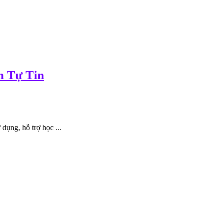
h Tự Tin
dụng, hỗ trợ học ...