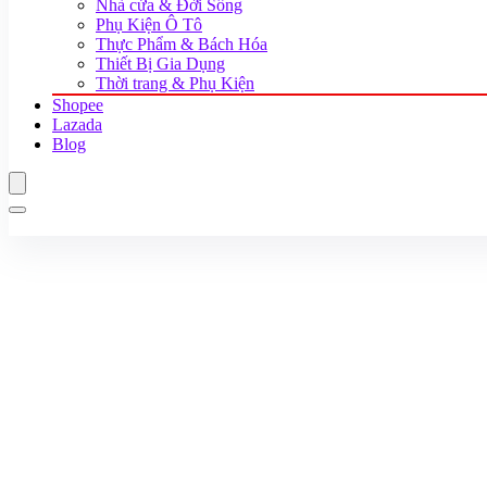
Nhà cửa & Đời Sống
Phụ Kiện Ô Tô
Thực Phẩm & Bách Hóa
Thiết Bị Gia Dụng
Thời trang & Phụ Kiện
Shopee
Lazada
Blog