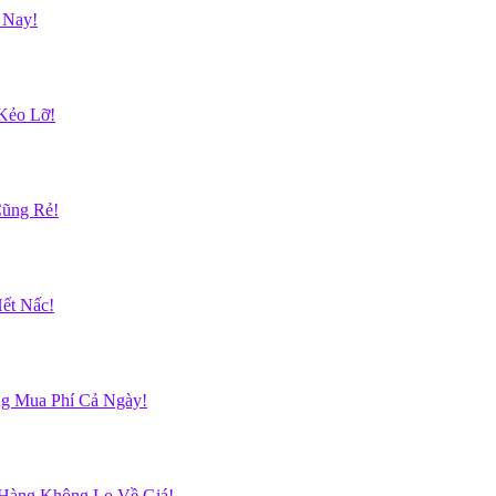
 Nay!
Kẻo Lỡ!
Cũng Rẻ!
ết Nấc!
g Mua Phí Cả Ngày!
 Hàng Không Lo Về Giá!